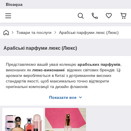
Bioaqua
Товари та послуги
Арабські парфуми люкс (Люкс)
Арабські парфуми люкс (Люкс)
Представляємо вашій увазі колекцію
арабських парфумів
,
виконаних як
люкс-виконанні
відомих світових брендів. Ці
аромати виробляються в Китаї з дотриманням високих
стандартів якості, щоб максимально точно відтворити
оригінальні композиції та дизайн флаконів.
Чому наші люкс-копії варті вашої уваги:
Показати все
Висока якість аромату:
Формули розроблені
для відтворення складних та багатогранних нот
оригінальних люксових парфумів. Стійкість
ароматів в середньому складає 6-8 годин,
залежно від типу аромату.
Розкішний дизайн:
Кожен флакон та упаковка