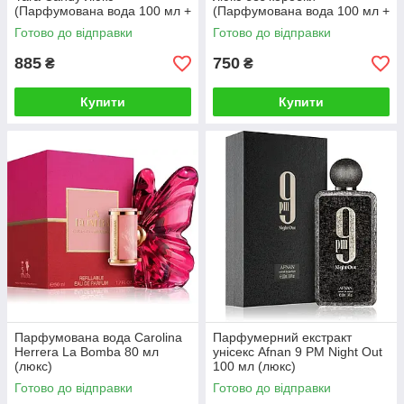
(Парфумована вода 100 мл +
(Парфумована вода 100 мл +
Міст для волосся 50 мл +
Міст для волосся 50 мл +
Готово до відправки
Готово до відправки
Дезодорант 200 мл)
Дезодорант 200 мл)
885
750
₴
₴
Купити
Купити
Парфумована вода Carolina
Парфумерний екстракт
Herrera La Bomba 80 мл
унісекс Afnan 9 PM Night Out
(люкс)
100 мл (люкс)
Готово до відправки
Готово до відправки