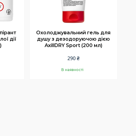
пірант
Охолоджувальний гель для
лої дії
душу з дезодоруючою дією
)
AxillDRY Sport (200 мл)
290 ₴
В наявності
Купити