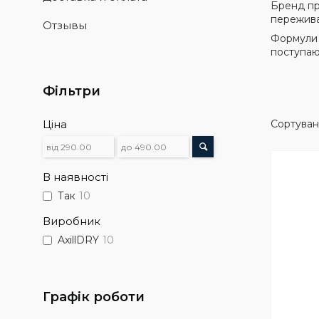
Бренд пр
пережива
Отзывы
Формули 
поступаю
Фільтри
Ціна
В наявності
Так
10
Виробник
AxillDRY
10
Графік роботи