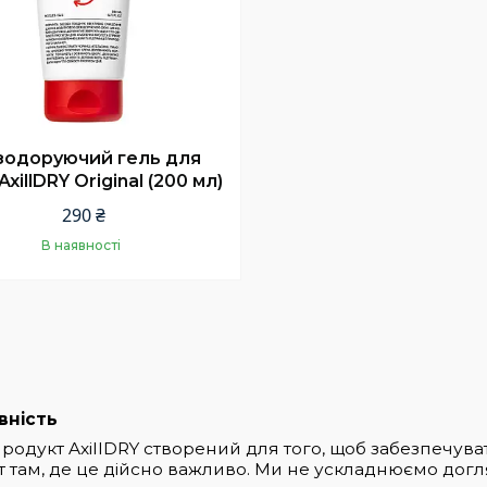
зодоруючий гель для
xillDRY Original (200 мл)
290 ₴
В наявності
Купити
вність
одукт AxillDRY створений для того, щоб забезпечувати
 там, де це дійсно важливо. Ми не ускладнюємо дог