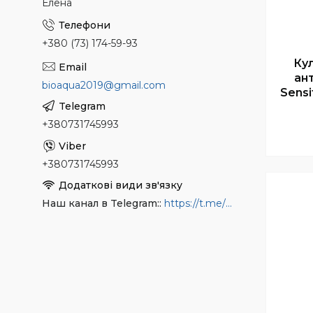
Елена
+380 (73) 174-59-93
Ку
ан
bioaqua2019@gmail.com
Sensi
+380731745993
+380731745993
Наш канал в Telegram:
https://t.me/bioaquainua