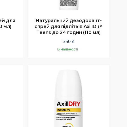
ей для
Натуральний дезодорант-
10 мл)
спрей для підлітків AxillDRY
Teens до 24 годин (110 мл)
350 ₴
В наявності
Купити