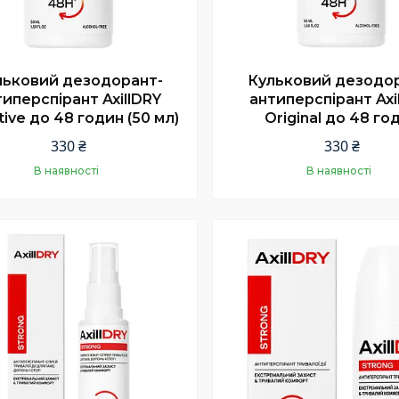
льковий дезодорант-
Кульковий дезодо
типерспірант AxillDRY
антиперспірант Axi
tive до 48 годин (50 мл)
Original до 48 го
330 ₴
330 ₴
В наявності
В наявності
Купити
Купити