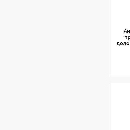
Ан
тр
долон