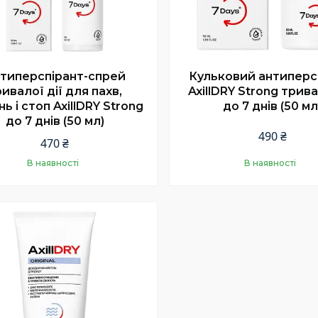
типерспірант-спрей
Кульковий антиперс
ивалої дії для пахв,
AxillDRY Strong трива
ь і стоп AxillDRY Strong
до 7 днів (50 мл
до 7 днів (50 мл)
490 ₴
470 ₴
В наявності
В наявності
Купити
Купити