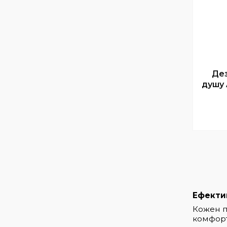
Де
душу A
Ефекти
Кожен пр
комфорт