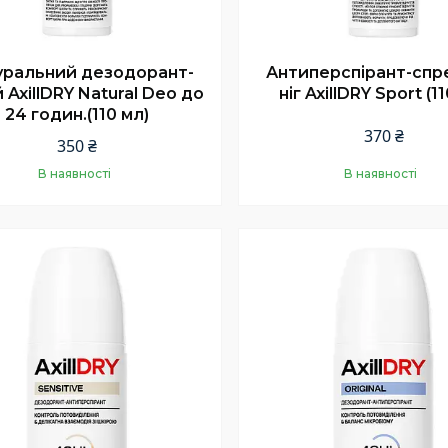
уральний дезодорант-
Антиперспірант-спр
 AxillDRY Natural Deo до
ніг AxillDRY Sport (1
24 годин.(110 мл)
370 ₴
350 ₴
В наявності
В наявності
Купити
Купити