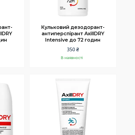
рант-
Кульковий дезодорант-
llDRY
антиперспірант AxillDRY
дин
Intensive до 72 годин
350 ₴
В наявності
Купити