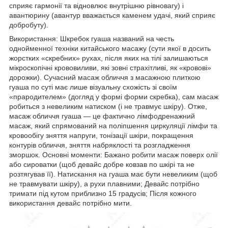
сприяє гармонії та відновлює внутрішню рівновагу) і
авантюрину (авантур вважається каменем удачі, який сприяє
добробуту).
Використання: Шкребок гуаша названий на честь
однойменної техніки китайського масажу (сути якої в досить
жорстких «скребних» рухах, після яких на тілі залишаються
мікроскопічні крововиливи, які зовні страхітливі, як «кровові»
дорожки). Сучасний масаж обличчя з масажною плиткою
гуаша по суті має лише візуальну схожість зі своїм
«прародителем» (догляд у формі форми скребка), сам масаж
робиться з невеликим натиском (і не травмує шкіру). Отже,
масаж обличчя гуаша — це фактично лімфодренажний
масаж, який спрямований на поліпшення циркуляції лімфи та
кровообігу зняття напруги, тонізації шкіри, покращення
контурів обличчя, зняття набряклості та розгладження
зморшок. Основні моменти: Бажано робити масаж поверх олії
або сироватки (щоб девайс добре ковзав по шкірі та не
розтягував її). Натискання на гуаша має бути невеликим (щоб
не травмувати шкіру), а рухи плавними; Девайс потрібно
тримати під кутом приблизно 15 градусів; Після кожного
використання девайс потрібно мити.