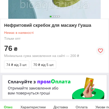
Нефритовий скребок для масажу Гуаша
Немає в наявності
Тільки опт
76
₴
Мінімальна сума замовлення на сайті — 200 ₴
74 ₴
від 3 шт.
70 ₴
від 5 шт.
Опис
Характеристики
Доставка
Оплата
Умови п