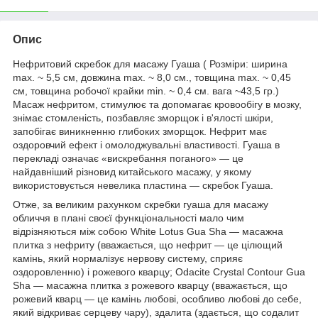
Опис
Нефритовий скребок для масажу Гуаша ( Розміри: ширина
max. ~ 5,5 см, довжина max. ~ 8,0 см., товщина max. ~ 0,45
см, товщина робочої крайки min. ~ 0,4 см. вага ~43,5 гр.)
Масаж нефритом, стимулює та допомагає кровообігу в мозку,
знімає стомленість, позбавляє зморщок і в'ялості шкіри,
запобігає виникненню глибоких зморщок. Нефрит має
оздоровчий ефект і омолоджувальні властивості. Гуаша в
перекладі означає «вискребання поганого» — це
найдавніший різновид китайського масажу, у якому
використовується невелика пластина — скребок Гуаша.
Отже, за великим рахунком скребки гуаша для масажу
обличчя в плані своєї функціональності мало чим
відрізняються між собою White Lotus Gua Sha — масажна
плитка з нефриту (вважається, що нефрит — це цілющий
камінь, який нормалізує нервову систему, сприяє
оздоровленню) і рожевого кварцу; Odacite Crystal Contour Gua
Sha — масажна плитка з рожевого кварцу (вважається, що
рожевий кварц — це камінь любові, особливо любові до себе,
який відкриває серцеву чару), здалита (здається, що содалит