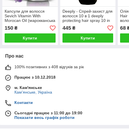
Капсули для волосся
Deeply - Спрей-захист для
Олія
Sevich Vitamin With
волосся 10 в 1 deeply
Hair
Morocan Oil (марокканська
protecting hair spray 10 in
воло
олія) 30 капсул
1 (200 мл)
150
445
68
₴
₴
Купити
Купити
Про нас
100% позитивних з 408 відгуків за рік
Працює з 10.12.2018
м. Кам'янське
Кам'янське, Україна
Контакти
Сьогодні працює з 11:00 до 19:00
Показати весь графік роботи