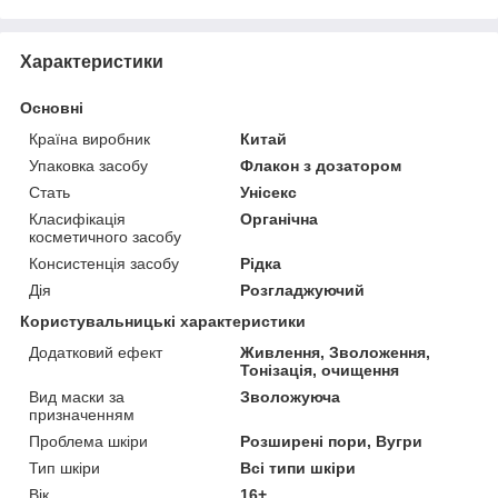
Характеристики
Основні
Країна виробник
Китай
Упаковка засобу
Флакон з дозатором
Стать
Унісекс
Класифікація
Органічна
косметичного засобу
Консистенція засобу
Рідка
Дія
Розгладжуючий
Користувальницькі характеристики
Додатковий ефект
Живлення, Зволоження,
Тонізація, очищення
Вид маски за
Зволожуюча
призначенням
Проблема шкіри
Розширені пори, Вугри
Тип шкіри
Всі типи шкіри
Вік
16+