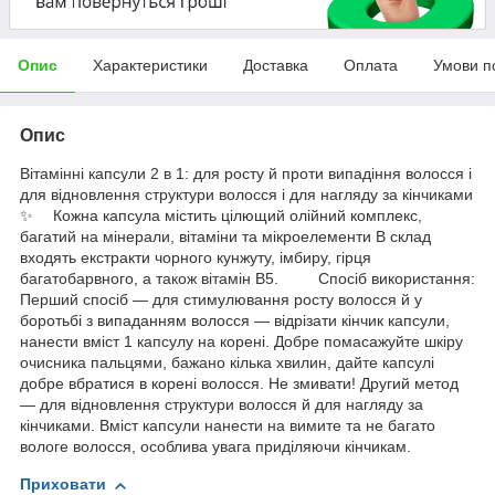
Опис
Характеристики
Доставка
Оплата
Умови п
Опис
Вітамінні капсули 2 в 1: для росту й проти випадіння волосся і
для відновлення структури волосся і для нагляду за кінчиками
✨ ⠀ Кожна капсула містить цілющий олійний комплекс,
багатий на мінерали, вітаміни та мікроелементи В склад
входять екстракти чорного кунжуту, імбиру, гірця
багатобарвного, а також вітамін В5. ⠀ ⠀ ‍ Спосіб використання:
Перший спосіб — для стимулювання росту волосся й у
боротьбі з випаданням волосся — відрізати кінчик капсули,
нанести вміст 1 капсулу на корені. Добре помасажуйте шкіру
очисника пальцями, бажано кілька хвилин, дайте капсулі
добре вбратися в корені волосся. Не змивати! Другий метод
— для відновлення структури волосся й для нагляду за
кінчиками. Вміст капсули нанести на вимите та не багато
вологе волосся, особлива увага приділяючи кінчикам.
Приховати