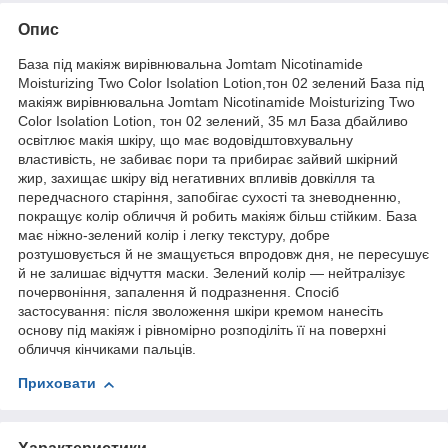
Опис
База під макіяж вирівнювальна Jomtam Nicotinamide
Moisturizing Two Color Isolation Lotion,тон 02 зелений База під
макіяж вирівнювальна Jomtam Nicotinamide Moisturizing Two
Color Isolation Lotion, тон 02 зелений, 35 мл База дбайливо
освітлює макія шкіру, що має водовідштовхувальну
властивість, не забиває пори та прибирає зайвий шкірний
жир, захищає шкіру від негативних впливів довкілля та
передчасного старіння, запобігає сухості та зневодненню,
покращує колір обличчя й робить макіяж більш стійким. База
має ніжно-зелений колір і легку текстуру, добре
розтушовується й не змащується впродовж дня, не пересушує
й не залишає відчуття маски. Зелений колір — нейтралізує
почервоніння, запалення й подразнення. Спосіб
застосування: після зволоження шкіри кремом нанесіть
основу під макіяж і рівномірно розподіліть її на поверхні
обличчя кінчиками пальців.
Приховати