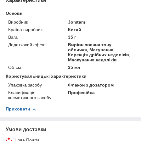
Характеристики
Основні
Виробник
Jomtam
Країна виробник
Китай
Вага
35 г
Додатковий ефект
Вирівнювання тону
обличчя, Матування,
Корекція дрібних недоліків,
Маскування недоліків
Об`єм
35 мл
Користувальницькі характеристики
Упаковка засобу
Флакон з дозатором
Класифікація
Професійна
косметичного засобу
Приховати
Умови доставки
Нова Пошта