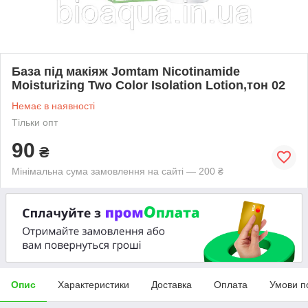
База під макіяж Jomtam Nicotinamide
Moisturizing Two Color Isolation Lotion,тон 02
Немає в наявності
Тільки опт
90
₴
Мінімальна сума замовлення на сайті — 200 ₴
Опис
Характеристики
Доставка
Оплата
Умови п