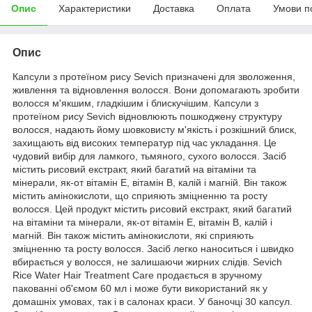
Опис
Характеристики
Доставка
Оплата
Умови п
Опис
Капсули з протеїном рису Sevich призначені для зволоження,
живлення та відновлення волосся. Вони допомагають зробити
волосся м'якшим, гладкішим і блискучішим. Капсули з
протеїном рису Sevich відновлюють пошкоджену структуру
волосся, надають йому шовковисту м'якість і розкішний блиск,
захищають від високих температур під час укладання. Це
чудовий вибір для ламкого, тьмяного, сухого волосся. Засіб
містить рисовий екстракт, який багатий на вітаміни та
мінерали, як-от вітамін Е, вітамін В, калій і магній. Він також
містить амінокислоти, що сприяють зміцненню та росту
волосся. Цей продукт містить рисовий екстракт, який багатий
на вітаміни та мінерали, як-от вітамін Е, вітамін В, калій і
магній. Він також містить амінокислоти, які сприяють
зміцненню та росту волосся. Засіб легко наноситься і швидко
вбирається у волосся, не залишаючи жирних слідів. Sevich
Rice Water Hair Treatment Care продається в зручному
пакованні об'ємом 60 мл і може бути використаний як у
домашніх умовах, так і в салонах краси. У баночці 30 капсул.