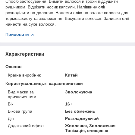
Спосіб застосування: Вимити волосся й трохи підсушити
рушником. Відрізати носик капсули. Напіввину олії
розподілити на долонях. Нанести олію на вологе волосся для
термозахисту та зволоження. Висушити волосся. Залишки олії
нанести на сухе волосся.
Приховати
Характеристики
Основні
Країна виробник
Китай
Користувальницькі характеристики
Вид маски за
Зволожуюча
призначенням
Вік
16+
Вікова група
Без обмежень
Дія
Розгладжуючий
Додатковий ефект
Живлення, Зволоження,
Тонізація, очищення