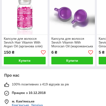
Капсули для волосся
Капсула для волосся
Капс
Sevich Hair Vitamin With
Sevich Vitamin With
Sevi
Argan Oil (арганова олія)
Morocan Oil (марокканська
Gins
30 капсул
олія) 1 штука
(жен
150
6
5
₴
₴
₴
Купити
Купити
Про нас
100% позитивних з 419 відгуків за рік
Працює з 10.12.2018
м. Кам'янське
Кам'янське, Україна