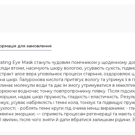
ормація для замовлення
ydrating Eye Mask стануть чудовим помічником у щоденному до
сліди втоми, насичують шкіру вологою, усувають сухість, підв
кстракт алое вера уповільнює процеси старіння, оздоровлює 
 шкірі. Гіалуронова кислота притягує вологу та утримує її в
линає молекули води та дає їм змогу утримуватися в міжкліт
орюючи водночас тонку повітропроникну плівку. Після підсиха
оршки, надає шкірі пружність, гладкість і еластичність. Резул
ує, усуває набряклість і темні кола, тонізує та підвищує пру
ипухлості; - роблять темні круги під очима менш виразними; -
 мімічні зморшки; — сприяють процесам регенерації та мають
20 хвилин, після чого зняти й дати вбратися залишкам рідини.