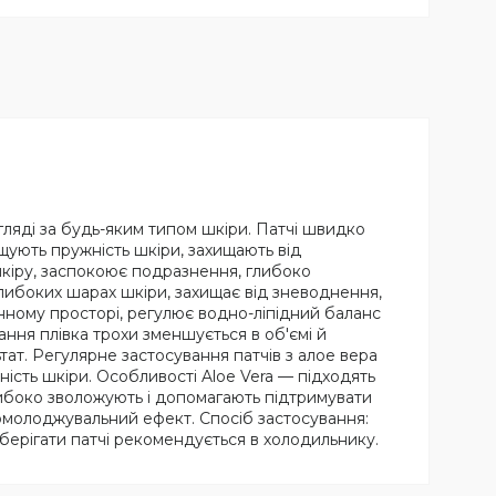
гляді за будь-яким типом шкіри. Патчі швидко
ищують пружність шкіри, захищають від
шкіру, заспокоює подразнення, глибоко
 глибоких шарах шкіри, захищає від зневоднення,
инному просторі, регулює водно-ліпідний баланс
ння плівка трохи зменшується в об'ємі й
ьтат. Регулярне застосування патчів з алое вера
жність шкіри. Особливості Aloe Vera — підходять
 глибоко зволожують і допомагають підтримувати
 омолоджувальний ефект. Спосіб застосування:
 Зберігати патчі рекомендується в холодильнику.