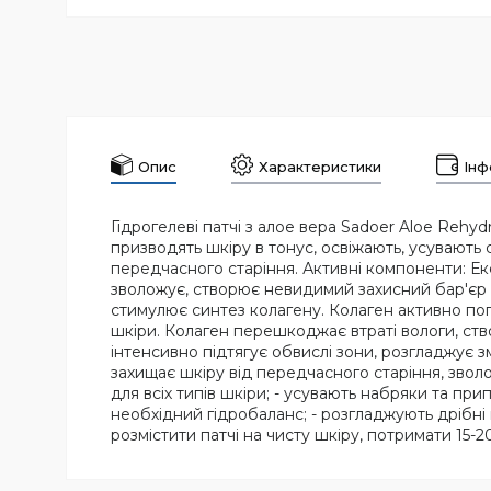
Опис
Характеристики
Інф
Гідрогелеві патчі з алое вера Sadoer Aloe Reh
призводять шкіру в тонус, освіжають, усувають 
передчасного старіння. Активні компоненти: Е
зволожує, створює невидимий захисний бар'єр на
стимулює синтез колагену. Колаген активно пог
шкіри. Колаген перешкоджає втраті вологи, ств
інтенсивно підтягує обвислі зони, розгладжує зм
захищає шкіру від передчасного старіння, зволож
для всіх типів шкіри; - усувають набряки та пр
необхідний гідробаланс; - розгладжують дрібні
розмістити патчі на чисту шкіру, потримати 15-