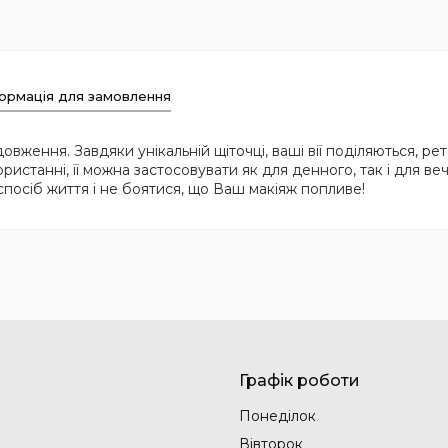
ормація для замовлення
овження. Завдяки унікальній щіточці, ваші вії поділяються, 
ристанні, її можна застосовувати як для денного, так і для в
 спосіб життя і не боятися, що Ваш макіяж попливе!
Графік роботи
Понеділок
Вівторок