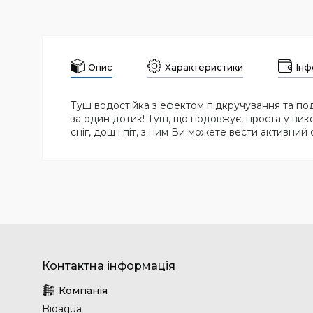
Опис
Характеристики
Інф
Туш водостійка з ефектом підкручування та под
за один дотик! Туш, що подовжує, проста у вико
сніг, дощ і піт, з ним Ви можете вести активний
Bioaqua