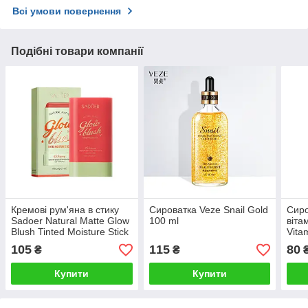
Всі умови повернення
Подібні товари компанії
Кремові рум'яна в стику
Сироватка Veze Snail Gold
Сиро
Sadoer Natural Matte Glow
100 ml
віта
Blush Tinted Moisture Stick
Vita
(№2 Hot Red)
мл
105
115
80
₴
₴
Купити
Купити