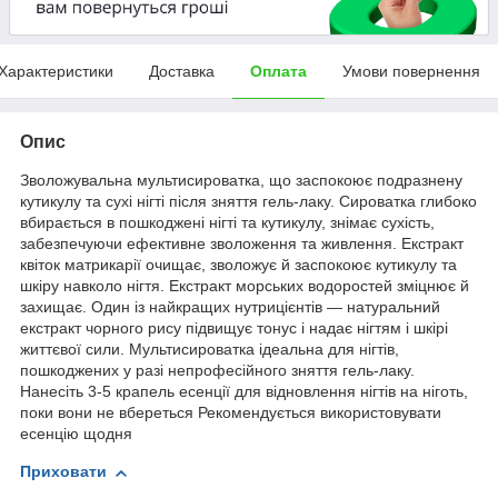
Характеристики
Доставка
Оплата
Умови повернення
Опис
Зволожувальна мультисироватка, що заспокоює подразнену
кутикулу та сухі нігті після зняття гель-лаку. Сироватка глибоко
вбирається в пошкоджені нігті та кутикулу, знімає сухість,
забезпечуючи ефективне зволоження та живлення. Екстракт
квіток матрикарії очищає, зволожує й заспокоює кутикулу та
шкіру навколо нігтя. Екстракт морських водоростей зміцнює й
захищає. Один із найкращих нутрицієнтів — натуральний
екстракт чорного рису підвищує тонус і надає нігтям і шкірі
життєвої сили. Мультисироватка ідеальна для нігтів,
пошкоджених у разі непрофесійного зняття гель-лаку.
Нанесіть 3-5 крапель есенції для відновлення нігтів на ніготь,
поки вони не вбереться Рекомендується використовувати
есенцію щодня
Приховати