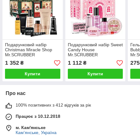
Подарунковий набір
Подарунковий набір Sweet
Гель
Christmas Miracle Shop
Candy House
Bubb
Mr.SCRUBBER
Mr.SCRUBBER
Mr.
1 352
1 112
275
₴
₴
Купити
Купити
Про нас
100% позитивних з 412 відгуків за рік
Працює з 10.12.2018
м. Кам'янське
Кам'янське, Україна