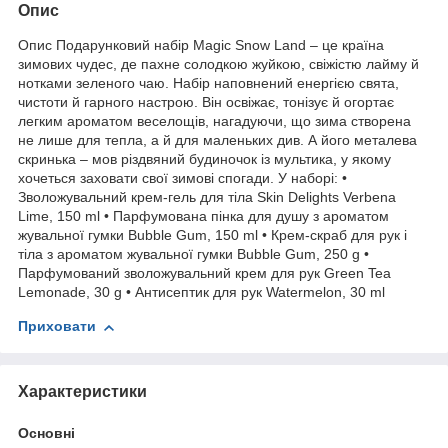
Опис
Опис Подарунковий набір Magic Snow Land – це країна
зимових чудес, де пахне солодкою жуйкою, свіжістю лайму й
нотками зеленого чаю. Набір наповнений енергією свята,
чистоти й гарного настрою. Він освіжає, тонізує й огортає
легким ароматом веселощів, нагадуючи, що зима створена
не лише для тепла, а й для маленьких див. А його металева
скринька – мов різдвяний будиночок із мультика, у якому
хочеться заховати свої зимові спогади. У наборі: •
Зволожувальний крем-гель для тіла Skin Delights Verbena
Lime, 150 ml • Парфумована пінка для душу з ароматом
жувальної гумки Bubble Gum, 150 ml • Крем-скраб для рук і
тіла з ароматом жувальної гумки Bubble Gum, 250 g •
Парфумований зволожувальний крем для рук Green Tea
Lemonade, 30 g • Антисептик для рук Watermelon, 30 ml
Приховати
Характеристики
Основні