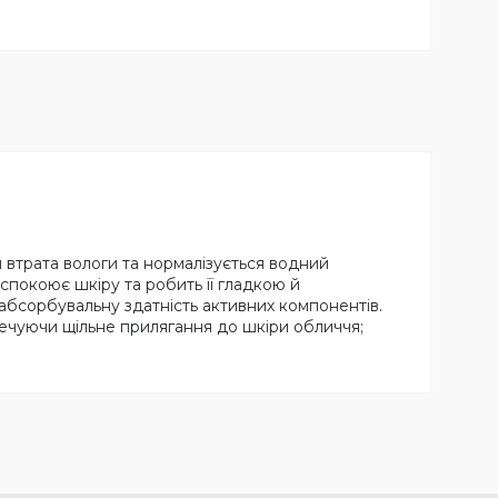
я втрата вологи та нормалізується водний
спокоює шкіру та робить її гладкою й
абсорбувальну здатність активних компонентів.
зпечуючи щільне прилягання до шкіри обличчя;