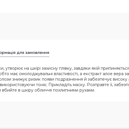
ормація для замовлення
и, утворює на шкірі захисну плівку, завдяки якій припиняєтьс
обто має омолоджувальні властивості, а екстракт алое вера за
юлози знижує ризик появи подразнення й забезпечує високу 
 використовуючи тонік; Прикладіть маску. Розправте її, забе
ки вбийте в шкіру обличчя похлипними рухами.