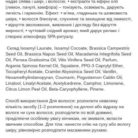
надає сяйва і шкірі, і волоссю, • екстракти та ефірні олії
(лимон, пачулі, камфора) – тонізують, освіжають, дарують
легкість і гармонію. Ефект: • м’яка, гладенька та шовковиста
шкіра, • волосся блискуче, слухняне та захищене від ламкості,
• відчуття зволоження, живлення і догляду без відчуття
жирності, • чуттєвий східний аромат, який дарує релакс і
створює атмосферу SPA-ритуалу.
Склад Isoamyl Laurate, Isoamyl Cocoate, Brassica Campestris
Seed Oil, Brassica Napus Seed Oil, Macadamia Integrifolia Seed
Oil, Persea Gratissima Oil, Vitis Vinifera Seed Oil, Parfum,
Argania Spinosa Kernel Oil, Squalane, PPG-3 Caprylyl Ether,
Tocopheryl Acetate, Crambe Abyssinica Seed Oil, Vanillin,
Hexamethylindanopyran, Coumarin, Pogostemon Cablin Oil,
Linalool, Linalyl Acetate, Acetylcedrene, Camphor, Limonene,
Citrus Limon Peel Oil, Beta-Caryophyllene, Pinene.
Спосіб використання Для волосся: розпилити невелику
кількість засобу (1-2 розпилення) на долоні або відразу на
вологе чи сухе волосся, розподілити по всій довжині,
приділяючи особливу увагу кінчикам, не змивати, вкласти
звичним способом. Для тіла: нанести олію на суху або вологу
шкіру, рівномірно розподілити масажними рухами.