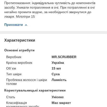
Протипоказання: індивідуальна чутливість до компонентів
засобу. Уникати потрапляння в очі. При потраплянні в очі
негайно промити водою, за необхідності звернутися до
лікаря. Мілілітри 15
Приховати
Характеристики
Основні атрибути
Виробник
MR.SCRUBBER
Країна виробник
Україна
Об`єм
15 мл
Тип шкіри
Суха
Проблема волосся і шкіри
Ламкість
голови
Користувальницькі характеристики
Стать
Унісекс
Класифікація
Мас маркет
косметичного засобу