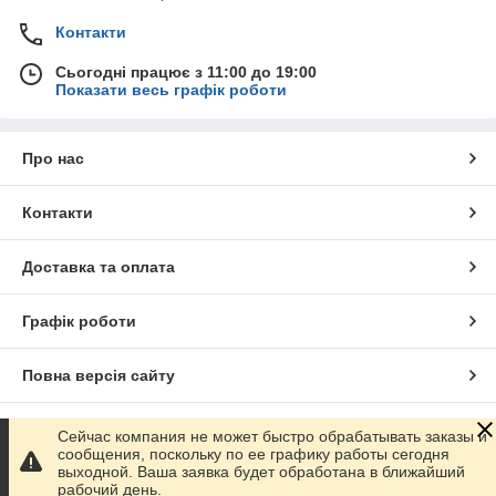
Контакти
Сьогодні працює з 11:00 до 19:00
Показати весь графік роботи
Про нас
Контакти
Доставка та оплата
Графік роботи
Повна версія сайту
Сайт створено на маркетплейсі
Prom.ua
Сейчас компания не может быстро обрабатывать заказы и
сообщения, поскольку по ее графику работы сегодня
выходной. Ваша заявка будет обработана в ближайший
Політика конфіденційності
рабочий день.