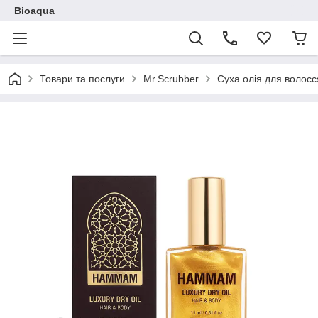
Bioaqua
Товари та послуги
Mr.Scrubber
Суха олія для волос