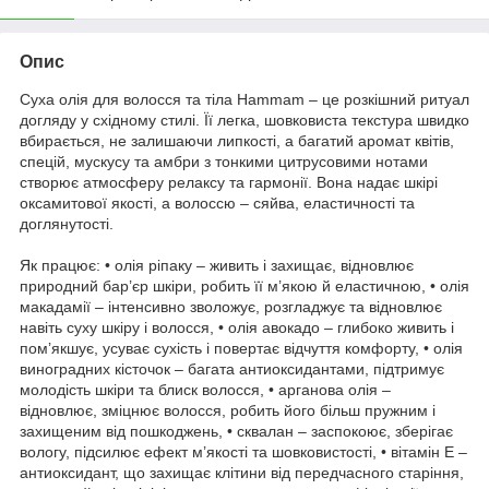
Опис
Суха олія для волосся та тіла Hammam – це розкішний ритуал
догляду у східному стилі. Її легка, шовковиста текстура швидко
вбирається, не залишаючи липкості, а багатий аромат квітів,
спецій, мускусу та амбри з тонкими цитрусовими нотами
створює атмосферу релаксу та гармонії. Вона надає шкірі
оксамитової якості, а волоссю – сяйва, еластичності та
доглянутості.
Як працює: • олія ріпаку – живить і захищає, відновлює
природний бар’єр шкіри, робить її м’якою й еластичною, • олія
макадамії – інтенсивно зволожує, розгладжує та відновлює
навіть суху шкіру і волосся, • олія авокадо – глибоко живить і
пом’якшує, усуває сухість і повертає відчуття комфорту, • олія
виноградних кісточок – багата антиоксидантами, підтримує
молодість шкіри та блиск волосся, • арганова олія –
відновлює, зміцнює волосся, робить його більш пружним і
захищеним від пошкоджень, • сквалан – заспокоює, зберігає
вологу, підсилює ефект м’якості та шовковистості, • вітамін Е –
антиоксидант, що захищає клітини від передчасного старіння,