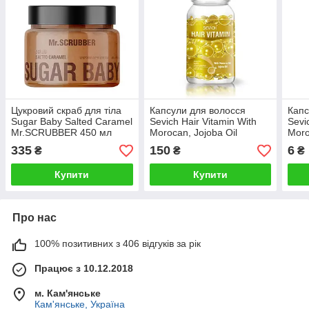
Цукровий скраб для тіла
Капсули для волосся
Капс
Sugar Baby Salted Caramel
Sevich Hair Vitamin With
Sevi
Mr.SCRUBBER 450 мл
Morocan, Jojoba Oil
Moro
(марокканська олія та
(мар
335
150
6
₴
₴
₴
жожоба) 30 капсул
жожо
Купити
Купити
Про нас
100% позитивних з 406 відгуків за рік
Працює з 10.12.2018
м. Кам'янське
Кам'янське, Україна