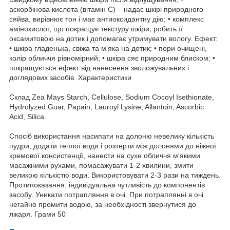
аскорбінова кислота (вітамін С) – надає шкірі природного
сяйва, вирівнює тон і має антиоксидантну дію; • комплекс
амінокислот, що покращує текстуру шкіри, робить її
оксамитовою на дотик і допомагає утримувати вологу. Ефект:
• шкіра гладенька, свіжа та м’яка на дотик; • пори очищені,
колір обличчя рівномірний; • шкіра сяє природним блиском; •
покращується ефект від нанесення зволожувальних і
доглядових засобів. Характеристики
Склад Zea Mays Starch, Cellulose, Sodium Cocoyl Isethionate,
Hydrolyzed Guar, Papain, Lauroyl Lysine, Allantoin, Ascorbic
Acid, Silica.
Спосіб використання насипати на долоню невелику кількість
пудри, додати теплої води і розтерти між долонями до ніжної
кремової консистенції, нанести на сухе обличчя м'якими
масажними рухами, помасажувати 1-2 хвилини, змити
великою кількістю води. Використовувати 2-3 рази на тиждень.
Протипоказання: індивідуальна чутливість до компонентів
засобу. Уникати потрапляння в очі. При потраплянні в очі
негайно промити водою, за необхідності звернутися до
лікаря. Грами 50