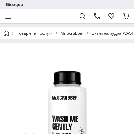
Bioaqua
Товари та послуги
Mr.Scrubber
Ензимна пудра WAS