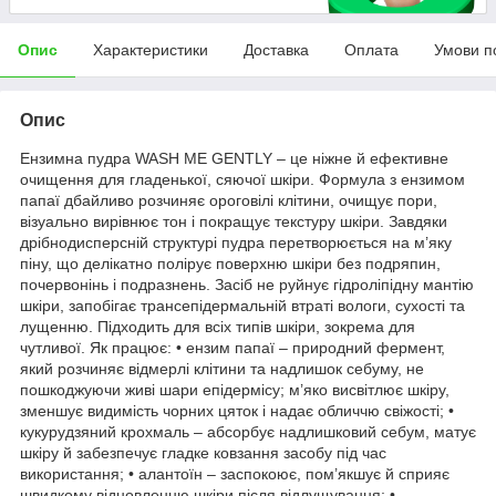
Опис
Характеристики
Доставка
Оплата
Умови п
Опис
Ензимна пудра WASH ME GENTLY – це ніжне й ефективне
очищення для гладенької, сяючої шкіри. Формула з ензимом
папаї дбайливо розчиняє ороговілі клітини, очищує пори,
візуально вирівнює тон і покращує текстуру шкіри. Завдяки
дрібнодисперсній структурі пудра перетворюється на м’яку
піну, що делікатно полірує поверхню шкіри без подряпин,
почервонінь і подразнень. Засіб не руйнує гідроліпідну мантію
шкіри, запобігає трансепідермальній втраті вологи, сухості та
лущенню. Підходить для всіх типів шкіри, зокрема для
чутливої. Як працює: • ензим папаї – природний фермент,
який розчиняє відмерлі клітини та надлишок себуму, не
пошкоджуючи живі шари епідермісу; м’яко висвітлює шкіру,
зменшує видимість чорних цяток і надає обличчю свіжості; •
кукурудзяний крохмаль – абсорбує надлишковий себум, матує
шкіру й забезпечує гладке ковзання засобу під час
використання; • алантоїн – заспокоює, пом’якшує й сприяє
швидкому відновленню шкіри після відлущування; •