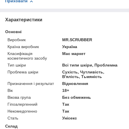
Приховати
Характеристики
Основні
Виробник
MR.SCRUBBER
Країна виробник
Україна
Класифікація
Мас маркет
косметичного засобу
Тип шкіри
Всі типи шкіри, Проблемна
Проблема шкіри
Сухість, Чутливість,
В'ялість, Тьмяність
Призначення і результат
Відновлення
Вік
18+
Вікова група
Без обмежень
Гіпоалергенний
Так
Некомедогенно
Так
Стать
Унісекс
Склад