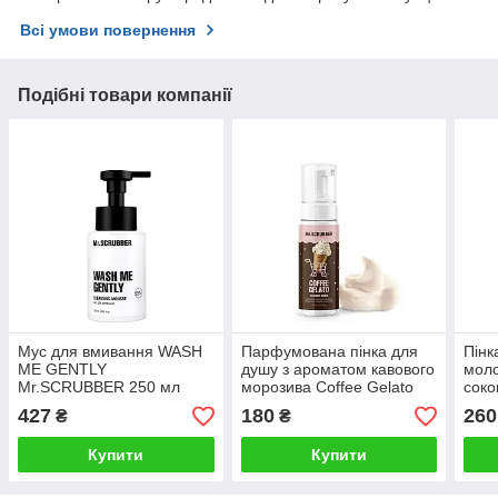
Всі умови повернення
Подібні товари компанії
Мус для вмивання WASH
Парфумована пінка для
Пінк
ME GENTLY
душу з ароматом кавового
моло
Mr.SCRUBBER 250 мл
морозива Coffee Gelato
сок
Mr.SCRUBBER 150 мл
ME 
427
180
260
₴
₴
Mr.
Купити
Купити