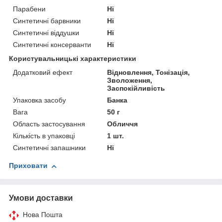
Парабени
Ні
Синтетичні барвники
Ні
Синтетичні віддушки
Ні
Синтетичні консерванти
Ні
Користувальницькі характеристики
Додатковий ефект
Відновлення, Тонізація,
Зволоження,
Заспокійливість
Упаковка засобу
Банка
Вага
50 г
Область застосування
Обличчя
Кількість в упаковці
1 шт.
Синтетичні запашники
Ні
Приховати
Умови доставки
Нова Пошта