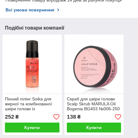
Всі умови повернення
Подібні товари компанії
Пінний пілінг Soika для
Скраб для шкіри голови
жирної та комбінованої
Scalp Skrub MARULA Oil
шкіри голови із
Bogenia BG403 №006-250
саліциловою кислотою
мл
252
138
₴
₴
"Глибоке очищення й
оновлення" 150 мл
Купити
Купити