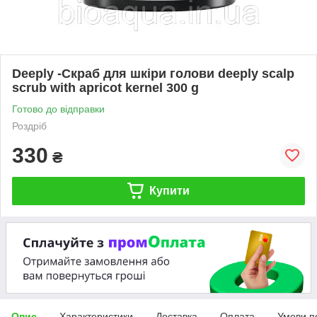
Deeply -Скраб для шкіри голови deeply scalp
scrub with apricot kernel 300 g
Готово до відправки
Роздріб
330
₴
Купити
Опис
Характеристики
Доставка
Оплата
Умови п