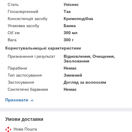
Стать
Унісекс
Гіпоалергенний
Так
Консистенція засобу
Кремоподібна
Упаковка засобу
Банка
Об`єм
300 мл
Вага
300 г
Користувальницькі характеристики
Призначення і результат
Відновлення, Очищення,
Зволоження
Парабени
Немає
Тип застосування
Змивний
Застосування
Догляд за волоссям
Синтетичні барвники
Немає
Приховати
Умови доставки
Нова Пошта