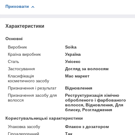
Приховати
Характеристики
Основні
Виробник
Soika
Країна виробник
Україна
Стать
Унісекс
Застосування
Догляд за волоссям
Класифікація
Мас маркет
косметичного засобу
Призначення і результат
Відновлення
Призначення засобу для
Реструктуризація хімічно
волосся
обробленого і фарбованого
волосся, Відновлення, Для
блиску, Розгладження
Користувальницькі характеристики
Упаковка засобу
Флакон з дозатором
Гіпоалергенний
Так