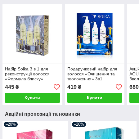
Набір Soika 3 в 1 для
Подарунковий набір для
Акці
реконструкції волосся
волосся «Очищення та
AQU
«Формула блиску»
зволоження» 3в1
Зво
500 
445
419
680
₴
₴
+ По
SEB
Купити
Купити
Акційні пропозиції та новинки
–20%
–20%