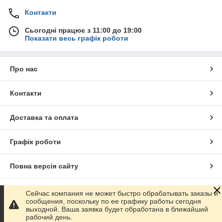
Контакти
Сьогодні працює з 11:00 до 19:00
Показати весь графік роботи
Про нас
Контакти
Доставка та оплата
Графік роботи
Повна версія сайту
Сайт створено на маркетплейсі
Prom.ua
Сейчас компания не может быстро обрабатывать заказы и
сообщения, поскольку по ее графику работы сегодня
выходной. Ваша заявка будет обработана в ближайший
Політика конфіденційності
рабочий день.