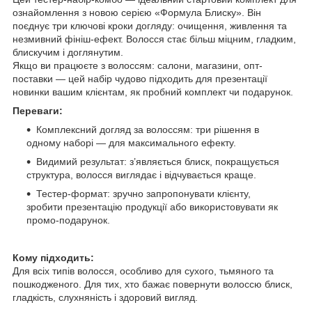
ознайомлення з новою серією «Формула Блиску». Він
поєднує три ключові кроки догляду: очищення, живлення та
незмивний фініш-ефект. Волосся стає більш міцним, гладким,
блискучим і доглянутим.
Якщо ви працюєте з волоссям: салони, магазини, опт-
поставки — цей набір чудово підходить для презентації
новинки вашим клієнтам, як пробний комплект чи подарунок.
Переваги:
Комплексний догляд за волоссям: три рішення в
одному наборі — для максимального ефекту.
Видимий результат: з’являється блиск, покращується
структура, волосся виглядає і відчувається краще.
Тестер-формат: зручно запропонувати клієнту,
зробити презентацію продукції або використовувати як
промо-подарунок.
Кому підходить:
Для всіх типів волосся, особливо для сухого, тьмяного та
пошкодженого. Для тих, хто бажає повернути волоссю блиск,
гладкість, слухняність і здоровий вигляд.