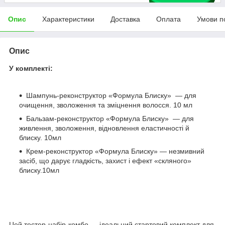
Опис
Характеристики
Доставка
Оплата
Умови п
Опис
У комплекті:
Шампунь-реконструктор «Формула Блиску» — для
очищення, зволоження та зміцнення волосся. 10 мл
Бальзам-реконструктор «Формула Блиску» — для
живлення, зволоження, відновлення еластичності й
блиску. 10мл
Крем-реконструктор «Формула Блиску» — незмивний
засіб, що дарує гладкість, захист і ефект «скляного»
блиску.10мл
Цей тестер-набір-комбо — ідеальний стартовий комплект для