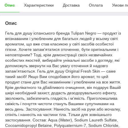
Опис
Характеристики
Доставка
Оплата
Умови п
Опис
Гель для душу іспанського бренда Tulipan Negro — продукт із
впізнаваним і улюбленим для багатьох людей у всьому світі
ароматом, що вже став класикою у світі засобів особистої
гігієни. Хочете запам'ятатися оточенню, бути оригінальним і
неповторним? Тоді, крім демонстрації своїх незвичайних
особистих якостей, вибирайте унікальні засоби з догляду, які
допоможуть звернути на Вас увагу оточення й надовго
запам'ятаються. Гель для душу Original Fresh Skin — саме
такий засіб! Якщо Вам сподобався його аромат, то цей
продукт стане для Вас незамінним і улюбленим на все життя.
Крім делікатного та дбайливого очищення, він подарує Вашій
шкірі необхідний захист, додасть дезодорувального ефекту,
зволожить, забезпечить гладкість і м'якість. Приголомшлива
свіжість і почуття чистоти стануть Вашими супутниками на
весь день. Застосування: Нанесіть засіб на руки або мочалку,
спініть і нанесіть на частини тіла. Тільки для зовнішнього
застосування. Состав: Aqua (Water), Sodium Laureth Sulfate,
Cocoamidopropyl Betaine, Polyquaternium-7, Sodium Chloride,