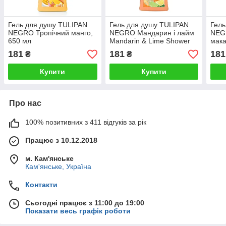
Гель для душу TULIPAN
Гель для душу TULIPAN
Гель
NEGRO Тропічний манго,
NEGRO Мандарин і лайм
NEGR
650 мл
Mandarin & Lime Shower
мака
Gel, 650 мл
181
181
181
₴
₴
Купити
Купити
Про нас
100% позитивних з 411 відгуків за рік
Працює з 10.12.2018
м. Кам'янське
Кам'янське, Україна
Контакти
Сьогодні працює з 11:00 до 19:00
Показати весь графік роботи