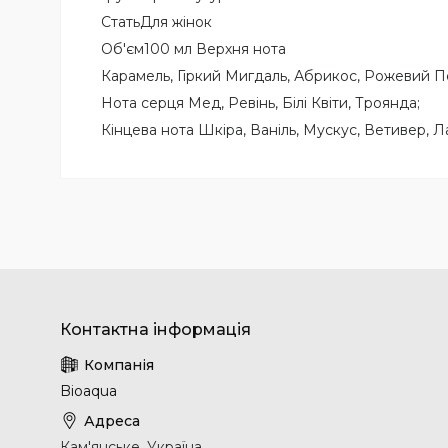
СтатьДля жінок
Об'єм100 мл Верхня нота
Карамель, Гіркий Мигдаль, Абрикос, Рожевий П
Нота серця Мед, Ревінь, Білі Квіти, Троянда;
Кінцева нота Шкіра, Ваніль, Мускус, Ветивер, 
Bioaqua
Кам'янське, Україна