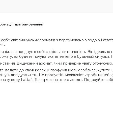
ормація для замовлення
 себе світ вишуканих ароматів з парфумованою водою Lattafa
сть.
ція, яка поєднує в собі свіжість і витонченість. Він ідеально 
омату, ви будете почуватися впевнено в будь-якій ситуації. П
истання. Вишуканий аромат, який приверне увагу оточуючих. П
те додати до своєї колекції парфумів щось особливе, купити L
вашу індивідуальність. Не пропустіть можливість зробити це
овану воду Lattafa Teriaq можна вже сьогодні. Подаруйте соб