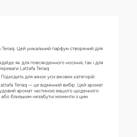
 Teriaq. Цей унікальний парфум створений для
підійде як для повсякденного носіння, так і для
ереваги Lattafa Teriaq
ідходить для жінок усіх вікових категорій.
attafa Teriaq — це відмінний вибір. Цей аромат
й чудовий аромат частиною вашого щоденного
і або близьким незабутні моменти з цим