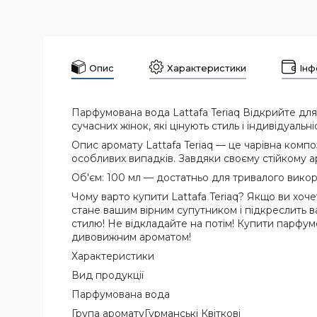
Опис
Характеристики
Інф
Парфумована вода Lattafa Teriaq Відкрийте для
сучасних жінок, які цінують стиль і індивідуальні
Опис аромату Lattafa Teriaq — це чарівна компози
особливих випадків. Завдяки своєму стійкому ар
Об'єм: 100 мл — достатньо для тривалого викор
Чому варто купити Lattafa Teriaq? Якщо ви хоче
стане вашим вірним супутником і підкреслить 
стилю! Не відкладайте на потім! Купити парфум
дивовижним ароматом!
Характеристики
Вид продукції
Парфумована вода
Група ароматуГурманські Квіткові