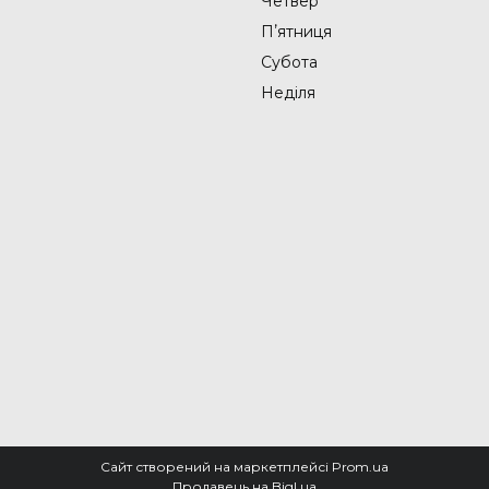
Четвер
Пʼятниця
Субота
Неділя
Сайт створений на маркетплейсі
Prom.ua
Продавець на Bigl.ua