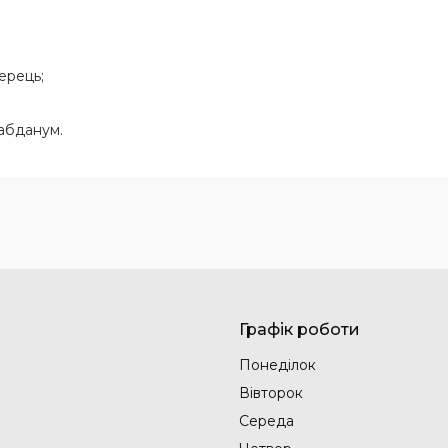
ерець;
Лабданум.
Графік роботи
Понеділок
Вівторок
Середа