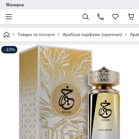
Bioaqua
Товари та послуги
Арабські парфуми (оригінал)
Ара
–10%