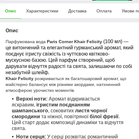
Опис
Характеристики
Доставка
Оплата
Умови п
Опис
(100 мл) —
Парфумована вода
Paris Corner Khair Felicity
це витончений та елегантний гурманський аромат, який
поєднує ігристу свіжість із чуттєвою квітково-
мускусною базою. Цей парфум створений, щоб
дарувати відчуття радості та свята, залишаючи по собі
незабутній шлейф.
Khair Felicity
розкривається як багатошаровий аромат, що
майстерно балансує між різними акордами, натхненний
атмосферою урочистих моментів.
Верхні ноти:
Аромат відкривається
яскравим,
ігристим поєднанням
шампанського
, соковитих
листя чорної
смородини
та ніжної, повітряної
білої фрезії
.
Цей старт додає композиції динаміки та відчуття
свята.
Ноти серця:
У серці розквітає романтичний