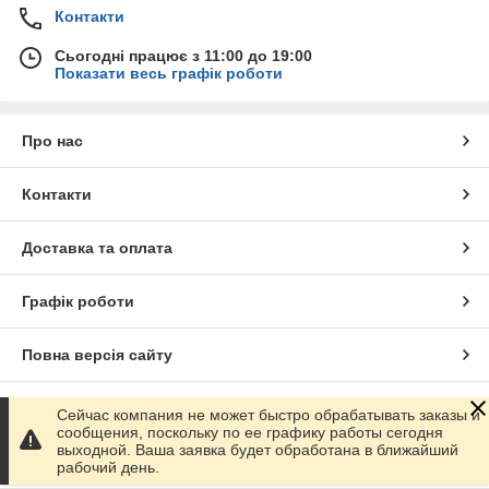
Контакти
Сьогодні працює з 11:00 до 19:00
Показати весь графік роботи
Про нас
Контакти
Доставка та оплата
Графік роботи
Повна версія сайту
Сайт створено на маркетплейсі
Prom.ua
Сейчас компания не может быстро обрабатывать заказы и
сообщения, поскольку по ее графику работы сегодня
выходной. Ваша заявка будет обработана в ближайший
Політика конфіденційності
рабочий день.