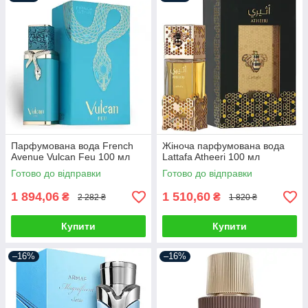
Парфумована вода French
Жіноча парфумована вода
Avenue Vulcan Feu 100 мл
Lattafa Atheeri 100 мл
Готово до відправки
Готово до відправки
1 894,06
1 510,60
₴
₴
2 282 ₴
1 820 ₴
Купити
Купити
–16%
–16%