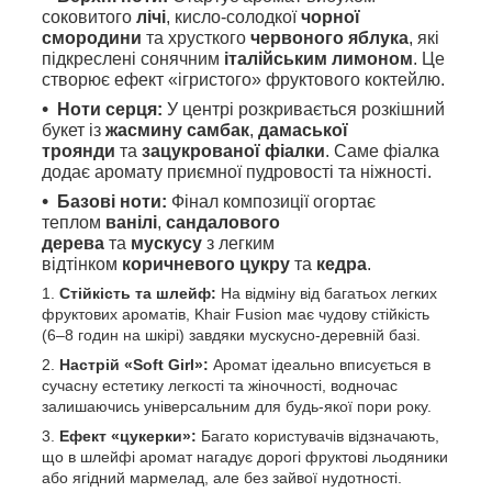
соковитого
лічі
, кисло-солодкої
чорної
смородини
та хрусткого
червоного яблука
, які
підкреслені сонячним
італійським лимоном
. Це
створює ефект «ігристого» фруктового коктейлю.
Ноти серця:
У центрі розкривається розкішний
букет із
жасмину самбак
,
дамаської
троянди
та
зацукрованої фіалки
. Саме фіалка
додає аромату приємної пудровості та ніжності.
Базові ноти:
Фінал композиції огортає
теплом
ванілі
,
сандалового
дерева
та
мускусу
з легким
відтінком
коричневого цукру
та
кедра
.
Стійкість та шлейф:
На відміну від багатьох легких
фруктових ароматів, Khair Fusion має чудову стійкість
(6–8 годин на шкірі) завдяки мускусно-деревній базі.
Настрій «Soft Girl»:
Аромат ідеально вписується в
сучасну естетику легкості та жіночності, водночас
залишаючись універсальним для будь-якої пори року.
Ефект «цукерки»:
Багато користувачів відзначають,
що в шлейфі аромат нагадує дорогі фруктові льодяники
або ягідний мармелад, але без зайвої нудотності.