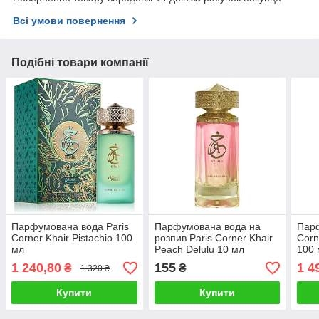
Всі умови повернення
Подібні товари компанії
Парфумована вода Paris
Парфумована вода на
Парф
Corner Khair Pistachio 100
розпив Paris Corner Khair
Corn
мл
Peach Delulu 10 мл
100 
1 240,80
155
1 4
₴
₴
1 320 ₴
Купити
Купити