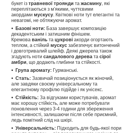
букет із
травневої троянди
та
жасмину
, які
переплітаються з м'якими, чуттєвими
акордами
мускусу
. Квіткові ноти тут елегантні та
невагомі, не обтяжуючи аромат.
Базові ноти:
База завершує композицію
декадентським і затишним фінішем.
Кремова
ваніль
та
цукрові
акорди огортають
теплом, а стійкий
мускус
забезпечує витончений
і довготривалий шлейф. Деякі джерела також
згадують ноти
сандалового дерева
та
сірої
амбри
, що додають глибини та стійкості.
Група аромату:
Гурманські.
Стать:
Зазвичай позиціонується як жіночий,
але завдяки своєму універсальному та
елегантному профілю підійде і як унісекс.
Стійкість:
За відгуками користувачів, аромат
має хорошу стійкість, але може потребувати
поновлення через 3-4 години для збереження
інтенсивності, залишаючи після себе приємний,
ледь помітний слід на шкірі.
Універсальність:
Підходить для будь-якої пори