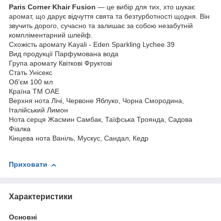
Paris Corner Khair Fusion
— це вибір для тих, хто шукає
аромат, що дарує відчуття свята та безтурботності щодня. Він
звучить дорого, сучасно та залишає за собою незабутній
компліментарний шлейф.
Схожість аромату
Kayali - Eden Sparkling Lychee 39
Вид продукції
Парфумована вода
Група аромату
Квіткові Фруктові
Стать
Унісекс
Об'єм
100 мл
Країна ТМ
ОАЕ
Верхня нота
Лічі, Червоне Яблуко, Чорна Смородина,
Італійський Лимон
Нота серця
Жасмин Самбак, Таїфська Троянда, Садова
Фіалка
Кінцева нота
Ваніль, Мускус, Сандал, Кедр
Приховати
Характеристики
Основні