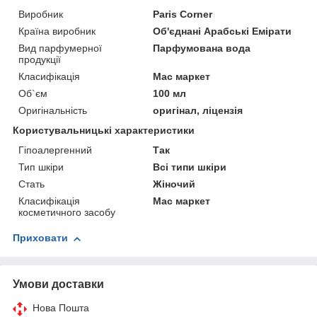
Виробник
Paris Corner
Країна виробник
Об'єднані Арабські Емірати
Вид парфумерної
Парфумована вода
продукції
Класифікація
Мас маркет
Об`єм
100 мл
Оригінальність
оригінал, ліцензія
Користувальницькі характеристики
Гіпоалергенний
Так
Тип шкіри
Всі типи шкіри
Стать
Жіночий
Класифікація
Мас маркет
косметичного засобу
Приховати
Умови доставки
Нова Пошта