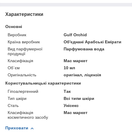
Характеристики
Основні
Виробник
Gulf Orchid
Країна виробник
Об'єднані Арабські Емірати
Вид парфумерної
Парфумована вода
продукції
Класифікація
Мас маркет
Об`єм
10 мл
Оригінальність
оригінал, ліцензія
Користувальницькі характеристики
Гіпоалергенний
Так
Тип шкіри
Всі типи шкіри
Стать
Унісекс
Класифікація
Мас маркет
косметичного засобу
Приховати