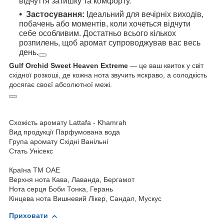
відчуття затишку та комфорту.
Застосування:
Ідеальний для вечірніх виходів,
побачень або моментів, коли хочеться відчути
себе особливим. Достатньо всього кількох
розпилень, щоб аромат супроводжував вас весь
день.
Gulf Orchid Sweet Heaven Extreme
— це ваш квиток у світ
східної розкоші, де кожна нота звучить яскраво, а солодкість
досягає своєї абсолютної межі.
Схожість аромату
Lattafa - Khamrah
Вид продукції
Парфумована вода
Група аромату
Східні Ванільні
Стать
Унісекс
Країна ТМ
ОАЕ
Верхня нота
Кава, Лаванда, Бергамот
Нота серця
Боби Тонка, Герань
Кінцева нота
Вишневий Лікер, Сандал, Мускус
Приховати