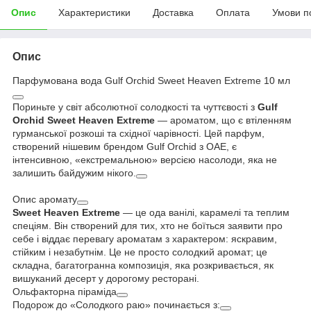
Опис
Характеристики
Доставка
Оплата
Умови п
Опис
Парфумована вода Gulf Orchid Sweet Heaven Extreme 10 мл
Пориньте у світ абсолютної солодкості та чуттєвості з
Gulf
Orchid Sweet Heaven Extreme
— ароматом, що є втіленням
гурманської розкоші та східної чарівності. Цей парфум,
створений нішевим брендом Gulf Orchid з ОАЕ, є
інтенсивною, «екстремальною» версією насолоди, яка не
залишить байдужим нікого.
Опис аромату
Sweet Heaven Extreme
— це ода ванілі, карамелі та теплим
спеціям. Він створений для тих, хто не боїться заявити про
себе і віддає перевагу ароматам з характером: яскравим,
стійким і незабутнім. Це не просто солодкий аромат; це
складна, багатогранна композиція, яка розкривається, як
вишуканий десерт у дорогому ресторані.
Ольфакторна піраміда
Подорож до «Солодкого раю» починається з: