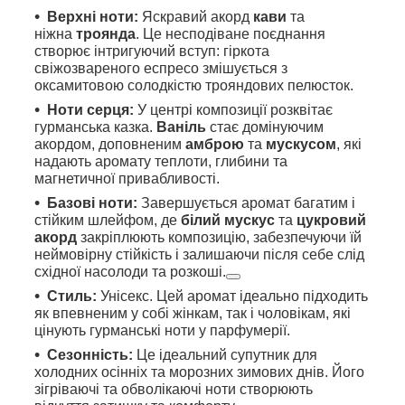
Верхні ноти:
Яскравий акорд
кави
та
ніжна
троянда
. Це несподіване поєднання
створює інтригуючий вступ: гіркота
свіжозвареного еспресо змішується з
оксамитовою солодкістю трояндових пелюсток.
Ноти серця:
У центрі композиції розквітає
гурманська казка.
Ваніль
стає домінуючим
акордом, доповненим
амброю
та
мускусом
, які
надають аромату теплоти, глибини та
магнетичної привабливості.
Базові ноти:
Завершується аромат багатим і
стійким шлейфом, де
білий мускус
та
цукровий
акорд
закріплюють композицію, забезпечуючи їй
неймовірну стійкість і залишаючи після себе слід
східної насолоди та розкоші.
Стиль:
Унісекс. Цей аромат ідеально підходить
як впевненим у собі жінкам, так і чоловікам, які
цінують гурманські ноти у парфумерії.
Сезонність:
Це ідеальний супутник для
холодних осінніх та морозних зимових днів. Його
зігріваючі та обволікаючі ноти створюють