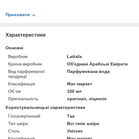
Приховати
Характеристики
Основні
Виробник
Lattafa
Країна виробник
Об'єднані Арабські Емірати
Вид парфумерної
Парфумована вода
продукції
Класифікація
Мас маркет
Об`єм
100 мл
Оригінальність
оригінал, ліцензія
Користувальницькі характеристики
Гіпоалергенний
Так
Тип шкіри
Всі типи шкіри
Стать
Унісекс
Класифікація
Мас маркет