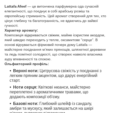
Lattafa Afeef
— це витончена парфумерна ода сучасній
елегантності, що поєднує в собі арабську розкіш та
європейську стриманість. Цей аромат створений для тих, хто
цінує глибину та багатогранність, не вдаючись до зайвої
гучності.
Характер аромату:
Композиція відкривається свіжим, майже іскристим акордом,
який швидко переходить у тепле, оксамитове "серце". В
основі відчувається фірмовий почерк дому Lattafa —
майстерне поєднання м’яких прянощів, шляхетної деревини
та ледь помітної солодкості, що створює навколо власника
ауру впевненості та спокою.
Ольфакторний профіль:
Верхні ноти:
Цитрусова свіжість у поєднанні з
легким пряним акцентом, що дарує енергійний
старт.
Ноти серця:
Квіткові нюанси, майстерно
переплетені з ароматичними травами, що
додають композиції об'єму.
Базові ноти:
Глибокий шлейф із сандалу,
амбри та мускусу, який залишається на шкірі