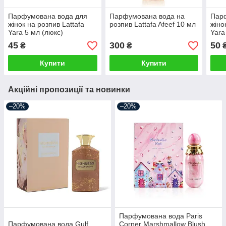
Парфумована вода для
Парфумована вода на
Пар
жінок на розпив Lattafa
розпив Lattafa Afeef 10 мл
жіно
Yara 5 мл (люкс)
Yara
45
300
50
₴
₴
Купити
Купити
Акційні пропозиції та новинки
–20%
–20%
Парфумована вода Paris
Парфумована вода Gulf
Corner Marshmallow Blush