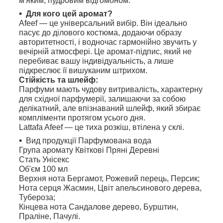
м'яким, пудровим відгомоном.
Для кого цей аромат?
Afeef — це універсальний вибір. Він ідеально
пасує до ділового костюма, додаючи образу
авторитетності, і водночас гармонійно звучить у
вечірній атмосфері. Це аромат-підпис, який не
перебиває вашу індивідуальність, а лише
підкреслює її вишуканим штрихом.
Стійкість та шлейф:
Парфуми мають чудову витривалість, характерну
для східної парфумерії, залишаючи за собою
делікатний, але впізнаваний шлейф, який збирає
компліменти протягом усього дня.
Lattafa Afeef — це тиха розкіш, втілена у склі.
Вид продукції
Парфумована вода
Група аромату
Квіткові Пряні Деревні
Стать
Унісекс
Об'єм
100 мл
Верхня нота
Бергамот, Рожевий перець, Персик;
Нота серця
Жасмин, Цвіт апельсинового дерева,
Тубероза;
Кінцева нота
Сандалове дерево, Бурштин,
Праліне, Пачулі.