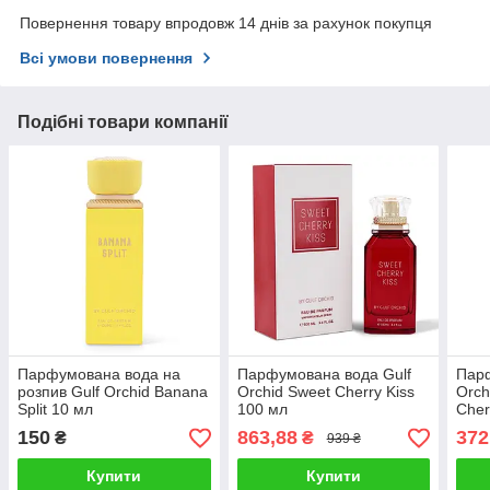
Повернення товару впродовж 14 днів за рахунок покупця
Всі умови повернення
Подібні товари компанії
Парфумована вода на
Парфумована вода Gulf
Парф
розпив Gulf Orchid Banana
Orchid Sweet Cherry Kiss
Orch
Split 10 мл
100 мл
Cher
150
863,88
372
₴
₴
939 ₴
Купити
Купити