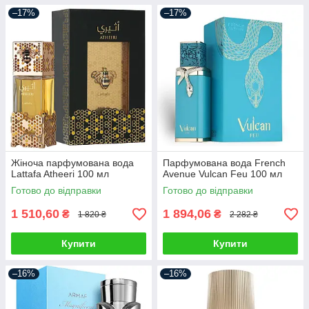
–17%
–17%
Жіноча парфумована вода
Парфумована вода French
Lattafa Atheeri 100 мл
Avenue Vulcan Feu 100 мл
Готово до відправки
Готово до відправки
1 510,60
1 894,06
₴
₴
1 820 ₴
2 282 ₴
Купити
Купити
–16%
–16%