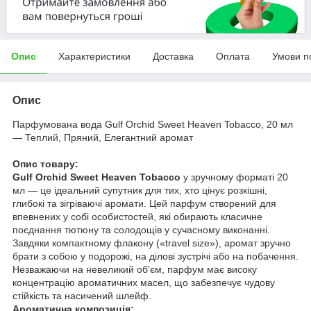
Опис
Характеристики
Доставка
Оплата
Умови п
Опис
Парфумована вода Gulf Orchid Sweet Heaven Tobacco, 20 мл
— Теплий, Пряний, Елегантний аромат
Опис товару:
Gulf Orchid Sweet Heaven Tobacco
у зручному форматі 20
мл — це ідеальний супутник для тих, хто цінує розкішні,
глибокі та зігріваючі аромати. Цей парфум створений для
впевнених у собі особистостей, які обирають класичне
поєднання тютюну та солодощів у сучасному виконанні.
Завдяки компактному флакону («travel size»), аромат зручно
брати з собою у подорожі, на ділові зустрічі або на побачення.
Незважаючи на невеликий об'єм, парфум має високу
концентрацію ароматичних масел, що забезпечує чудову
стійкість та насичений шлейф.
Ароматична композиція: