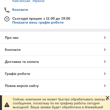
Кам'янське, Україна
Контакти
Сьогодні працює з 11:00 до 19:00
Показати весь графік роботи
Про нас
Контакти
Доставка та оплата
Графік роботи
Повна версія сайту
Сайт створено на маркетплейсі
Prom.ua
Сейчас компания не может быстро обрабатывать заказы и
сообщения, поскольку по ее графику работы сегодня
выходной. Ваша заявка будет обработана в ближайший
Політика конфіденційності