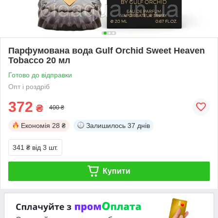
Парфумована вода Gulf Orchid Sweet Heaven
Tobacco 20 мл
Готово до відправки
Опт і роздріб
372
₴
400 ₴
Економія
28 ₴
Залишилось
37 днів
341 ₴
від 3 шт.
Купити