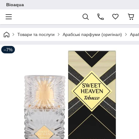
Bioaqua
Товари та послуги
Арабські парфуми (оригінал)
Ара
–7%