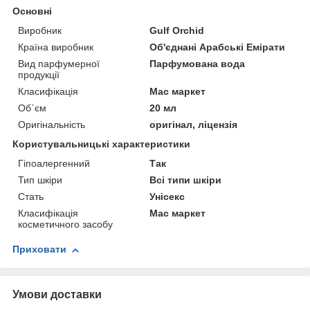
Основні
Виробник
Gulf Orchid
Країна виробник
Об'єднані Арабські Емірати
Вид парфумерної
Парфумована вода
продукції
Класифікація
Мас маркет
Об`єм
20 мл
Оригінальність
оригінал, ліцензія
Користувальницькі характеристики
Гіпоалергенний
Так
Тип шкіри
Всі типи шкіри
Стать
Унісекс
Класифікація
Мас маркет
косметичного засобу
Приховати
Умови доставки