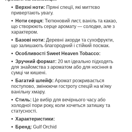
Верхні ноти:
Пряні спеції, які миттєво
привертають увагу.
Ноти серця:
Тютюновий лист, ваніль та какао,
що створюють серце аромату — солодке, але з
характером.
Базові ноти:
Деревні акорди та сухофрукти,
що залишають благородний і стійкий посмак.
Особливості Sweet Heaven Tobacco:
Зручний формат:
20 мл ідеально підходять
для знайомства з ароматом або для носіння в
сумці чи кишені.
Багатий шлейф:
Аромат розкривається
поступово, змінюючи гостроту спецій на м'яку
ванільну хмару.
Стиль:
Це вибір для вечірнього часу або
холодної пори року, коли хочеться затишку та
статусності.
Характеристики:
Бренд:
Gulf Orchid