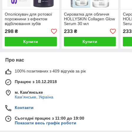
Ополіскувач для ротової
Сироватка для обличчя
Сиро
порожнини з ефектом
HOLLYSKIN Collagen Glow
HOLL
відбілювання зубів
Serum 30 мл
Seru
Solident Color corrector
298
233
233
₴
₴
liquid 250 мл
Купити
Купити
Про нас
100% позитивних з 409 відгуків за рік
Працює з 10.12.2018
м. Кам'янське
Кам'янське, Україна
Контакти
Сьогодні працює з 11:00 до 19:00
Показати весь графік роботи