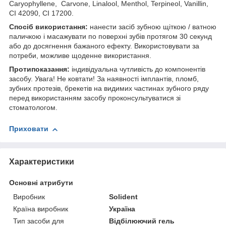
Caryophyllene, Carvone, Linalool, Menthol, Terpineol, Vanillin,
CI 42090, CI 17200.
Спосіб використання:
нанести засіб зубною щіткою / ватною
паличкою і масажувати по поверхні зубів протягом 30 секунд
або до досягнення бажаного ефекту. Використовувати за
потреби, можливе щоденне використання.
Протипоказання:
індивідуальна чутливість до компонентів
засобу. Увага! Не ковтати! За наявності імплантів, пломб,
зубних протезів, брекетів на видимих частинах зубного ряду
перед використанням засобу проконсультуватися зі
стоматологом.
Приховати
Характеристики
Основні атрибути
Виробник
Solident
Країна виробник
Україна
Тип засоби для
Відбілюючий гель