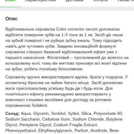
Опис
Відбілювальна сироватка Color corrector serum допомагає
відбілити поверхню зубів на 1-3 тони за 1 хв. Засіб діє лише
на зубній поверхні і не руйнує зубну емаль. Тому підходить
навіть для чутливих зубів. Завдяки інноваційній формулі
сироватка створює бажаний відбілювальний ефект уже з
першого нанесення. Фіолетовий – протилежний до жовтого на
кольоровому колі, тому він миттєво приховує всі жовті відтінки
на зубах, робить посмішку білосніжною.
Сироватку зручно використовувати вдома, брати у подорож. У
косметичці баночка не займе багато місця. Засіб допоможе
мати приголомшливу усмішку будь-де і будь-коли. Для
помітнішого ефекту рекомендуємо використовувати у
комплексі з іншими засобами для догляду за ротовою
порожниною Solident.
Склад:
Aqua, Glycerin, Sorbitol, Xylitol, Silica, Polysorbate 80,
Sodium Saccharin, Cellulose Gum, Sodium Chloride, Butylene
Glycol, Pentylene Glycol, Codium Fragile Extract,
Phenoxyethanol, Ethylhexylglycerin, Parfum, Anethole, Beta-