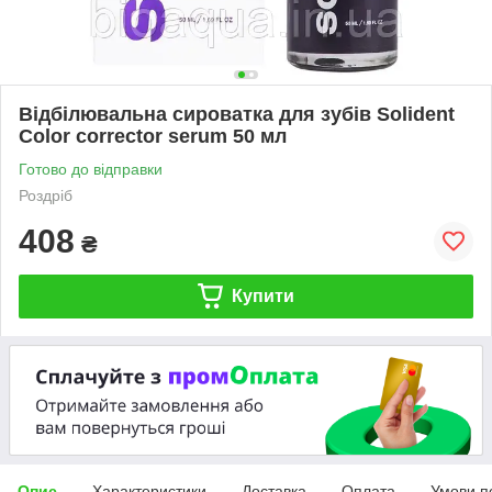
Відбілювальна сироватка для зубів Solident
Color corrector serum 50 мл
Готово до відправки
Роздріб
408
₴
Купити
Опис
Характеристики
Доставка
Оплата
Умови п