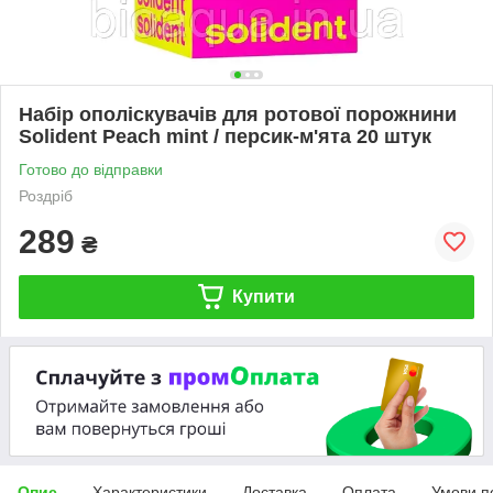
Набір ополіскувачів для ротової порожнини
Solident Peach mint / персик-м'ята 20 штук
Готово до відправки
Роздріб
289
₴
Купити
Опис
Характеристики
Доставка
Оплата
Умови п