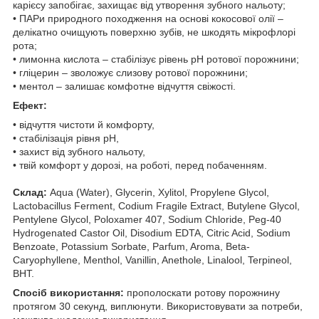
карієсу запобігає, захищає від утворення зубного нальоту;
• ПАРи природного походження на основі кокосової олії –
делікатно очищують поверхню зубів, не шкодять мікрофлорі
рота;
• лимонна кислота – стабілізує рівень рН ротової порожнини;
• гліцерин – зволожує слизову ротової порожнини;
• ментол – залишає комфотне відчуття свіжості.
Ефект:
• відчуття чистоти й комфорту,
• стабілізація рівня рН,
• захист від зубного нальоту,
• твій комфорт у дорозі, на роботі, перед побаченням.
Склад:
Aqua (Water), Glycerin, Xylitol, Propylene Glycol,
Lactobacillus Ferment, Codium Fragile Extract, Butylene Glycol,
Pentylene Glycol, Poloxamer 407, Sodium Chloride, Peg-40
Hydrogenated Castor Oil, Disodium EDTA, Citric Acid, Sodium
Benzoate, Potassium Sorbate, Parfum, Aroma, Beta-
Caryophyllene, Menthol, Vanillin, Anethole, Linalool, Terpineol,
BHT.
Спосіб використання:
прополоскати ротову порожнину
протягом 30 секунд, виплюнути. Використовувати за потреби,