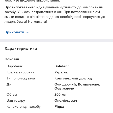
можливе щоденне використання.
Протипоказання:
індивідуальна чутливість до компонентів
засобу. Уникати потрапляння в очі. При потраплянні в очі
змити великою кількістю води, за необхідності звернутися до
лікаря. Увага! Не ковтати!
Приховати
Характеристики
Основні
Виробник
Solident
Країна виробник
Україна
Тип ополіскувача
Комплексний догляд
Дія
Очищаючий, Комплексне,
Освіжаюче
Об`єм
200 мл
Вид товару
Ополіскувач
Консистенція засобу
Рідка