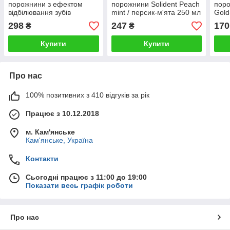
порожнини з ефектом
порожнини Solident Peach
поро
відбілювання зубів
mint / персик-м'ята 250 мл
Gold
Solident Color corrector
з ко
298
247
170
₴
₴
liquid 250 мл
мл
Купити
Купити
Про нас
100% позитивних з 410 відгуків за рік
Працює з 10.12.2018
м. Кам'янське
Кам'янське, Україна
Контакти
Сьогодні працює з 11:00 до 19:00
Показати весь графік роботи
Про нас