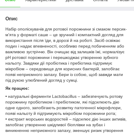
Опис
Набір ополіскувачів для ротової порожнини зі смаком персик-
м'ята у форматі саше – це зручний і компактний догляд для
використання після їди, в дорозі й на роботі. Засіб освіжає
подих і надає впевненості, особливо перед побаченням або
важливою зустріччю. Він очищає від залишків їжі, нормалізує
pH ротової порожнини і перешкоджає утворенню зубного
нальоту. Завдяки дії пробіотика і пребіотика підтримує
мікробіом – середовище для корисних бактерій, запобігає
появі неприємного запаху. Бери із собою, щоб завжди мати
під рукою улюблений догляд у сумці.
Як працює:
• натуральні ферменти Lactobacillus – забезпечують ротову
порожнину пробіотиком і пребіотиком, які підсилюють дію
одне одного, запобігають розвитку патогенної мікрофлори,
появі нальоту й підтримують мікробіом порожнини рота;
• екстракт морських водоростей – підсилює дію інших активів,
запобігає утворенню шкідливої біоплівки на зубах і
виникненню неприємного запаху, зменшує ризик утворення