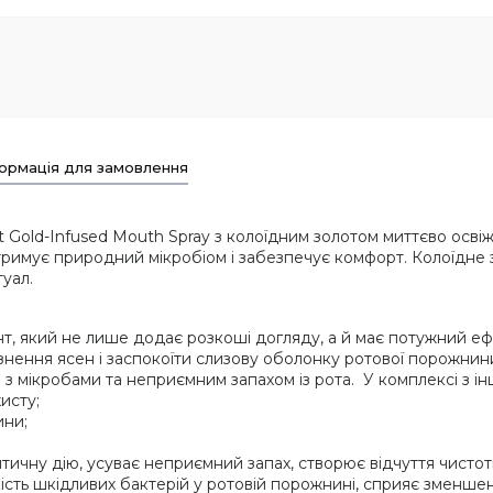
ормація для замовлення
Gold-Infused Mouth Spray з колоїдним золотом миттєво освіжа
дтримує природний мікробіом і забезпечує комфорт. Колоїдне 
уал.
т, який не лише додає розкоші догляду, а й має потужний еф
ення ясен і заспокоїти слизову оболонку ротової порожнини
 з мікробами та неприємним запахом із рота. У комплексі з і
исту;
ини;
птичну дію, усуває неприємний запах, створює відчуття чисто
ість шкідливих бактерій у ротовій порожнині, сприяє зменше