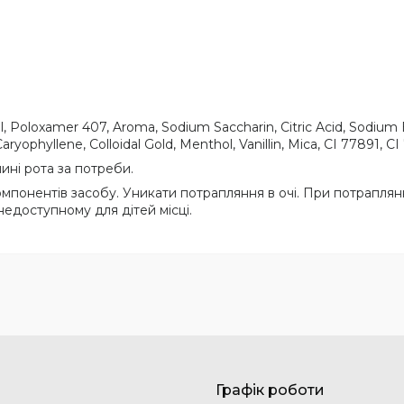
itol, Poloxamer 407, Aroma, Sodium Saccharin, Citric Acid, Sodi
aryophyllene, Colloidal Gold, Menthol, Vanillin, Mica, CI 77891, CI
ні рота за потреби.
мпонентів засобу. Уникати потрапляння в очі. При потраплянні
 недоступному для дітей місці.
Графік роботи