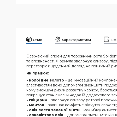
Опис
Характеристики
Інф
Освіжаючий спрей для порожнини рота Solident 
та впевненості. Формула зволожує слизову, пі
перетворює щоденний догляд на приємний рит
Як працює:
• колоїдне золото
– це інноваційний компонен
властивостям воно допомагає зменшити подразн
чому зменшує ризик розвитку карієсу, бореться
покращує стан емалі й надає їй додаткового зах
• гліцерин
– зволожує слизову ротової порожн
• ментол
– залишає комфотне відчуття свіжості;
• олія листя зеленої м’яти
– має м’яку антисе
• евкаліптова олія
– допомагає зменшити кільк