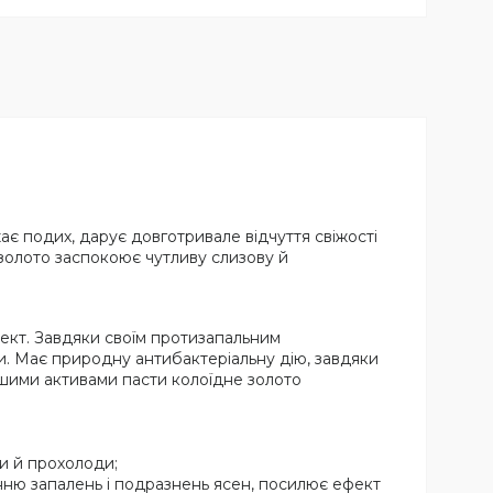
є подих, дарує довготривале відчуття свіжості
золото заспокоює чутливу слизову й
ект. Завдяки своїм протизапальним
. Має природну антибактеріальну дію, завдяки
ншими активами пасти колоїдне золото
ти й прохолоди;
нню запалень і подразнень ясен, посилює ефект