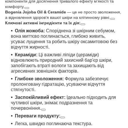
компоненти для досягнення тривалого ефекту м'якості та
комфорту.
Bogenia Jojoba Oil & Ceramide
— це не просто зволоження,
а відновлення здоров'я вашої шкіри на клітинному рівні.
Ключові активні інгредієнти та їх дія:
Олія жожоба:
Споріднена зі шкірним себумом,
вона миттєво поглинається, глибоко живить,
усуває лущення та робить шкіру оксамитовою без
відчуття жирності.
Кераміди:
Ці важливі ліпіди (цераміди)
відновлюють природний захисний бар'єр шкіри,
запобігають втраті вологи та захищають від
агресивних зовнішніх факторів.
Глибоке зволоження:
Формула забезпечує
пролонговану гідратацію, усуваючи відчуття
стягнутості.
Заспокійливий ефект:
Ідеально підходить для
чутливої шкіри, знімає подразнення та
почервоніння.
Переваги продукту:
Легка, швидко поглинаюча текстура.