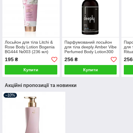
Лосьйон для тіла Litchi &
Парфумований лосьйон
Пар
Rose Body Lotion Bogenia
для тіла deeply Amber Vibe
для 
BG444 №003 (236 мл)
Perfumed Body Lotion300
Ritu
мл
Loti
195
256
256
₴
₴
Купити
Купити
Акційні пропозиції та новинки
–10%