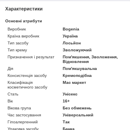
Характеристики
Основні атрибути
Виробник
Bogenia
Країна виробник
Україна
Тип засобу
Лосьйон
Тип крему
Зволожуючий
Призначення і результат
Пом'якшення, Зволоження,
Відновлення
Дія
Пом'якшувальна
Консистенція засобу
Кремоподібна
Класифікація
Мас маркет
косметичного засобу
Стать
Унісекс
Вік
16+
Вікова група
Без обмежень
Час застосування
Універсальний
Гіпоалергенний
Так
Упаковка засобу
Банка