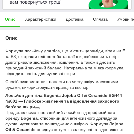
Опис
Характеристики
Доставка
Оплата
Умови п
Опис
Формула лосьйону для тіла, що містить цераміди, вітаміни Е
та B3, екстракти олії жожоба та олії ши, забезпечить шкірі
довготривале зволоження, живлення, а також відновить
природний захисний баланс. Натуральна та м'яка формула
підходить навіть для чутливої шкіри.
Спосіб використання: нанести на чисту шкіру масажними
рухами, використовувати вранці та ввечері.
Лосьйон для тіла Bogenia Jojoba Oil & Ceramide BG444
№001 — Глибоке живлення та відновлення захисного
бар'єра шкіри
Представляємо інноваційний лосьйон від професійного
бренду
Bogenia
, створений для інтенсивного догляду за
сухою, чутливою та пошкодженою шкірою. Формула
Jojoba
Oil & Ceramide
поєднує потужні зволожуючі та відновлюючі