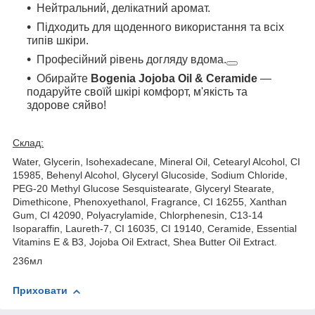
Нейтральний, делікатний аромат.
Підходить для щоденного використання та всіх
типів шкіри.
Професійний рівень догляду вдома.
Обирайте
Bogenia Jojoba Oil & Ceramide
—
подаруйте своїй шкірі комфорт, м'якість та
здорове сяйво!
Склад:
Water, Glycerin, Isohexadecane, Mineral Oil, Cetearyl Alcohol, CI
15985, Behenyl Alcohol, Glyceryl Glucoside, Sodium Chloride,
PEG-20 Methyl Glucose Sesquistearate, Glyceryl Stearate,
Dimethicone, Phenoxyethanol, Fragrance, CI 16255, Xanthan
Gum, CI 42090, Polyacrylamide, Chlorphenesin, C13-14
Isoparaffin, Laureth-7, CI 16035, CI 19140, Ceramide, Essential
Vitamins E & B3, Jojoba Oil Extract, Shea Butter Oil Extract.
236мл
Приховати