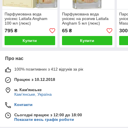
Парфумована вода
Парфумована вода
Пар
унісекс Lattafa Angham
унісекс на розпив Lattafa
уніс
100 мл (люкс)
Angham 5 мл (люкс)
Mas
795
65
300
₴
₴
Купити
Купити
Про нас
100% позитивних з 412 відгуків за рік
Працює з 10.12.2018
м. Кам'янське
Кам'янське, Україна
Контакти
Сьогодні працює з 12:00 до 18:00
Показати весь графік роботи