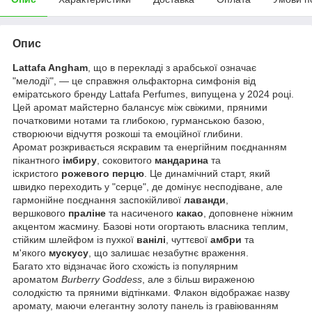
Опис
Lattafa Angham
, що в перекладі з арабської означає
"мелодії", — це справжня ольфакторна симфонія від
еміратського бренду Lattafa Perfumes, випущена у 2024 році.
Цей аромат майстерно балансує між свіжими, пряними
початковими нотами та глибокою, гурманською базою,
створюючи відчуття розкоші та емоційної глибини.
Аромат розкривається яскравим та енергійним поєднанням
пікантного
імбиру
, соковитого
мандарина
та
іскристого
рожевого перцю
. Це динамічний старт, який
швидко переходить у "серце", де домінує несподіване, але
гармонійне поєднання заспокійливої
лаванди
,
вершкового
праліне
та насиченого
какао
, доповнене ніжним
акцентом жасмину. Базові ноти огортають власника теплим,
стійким шлейфом із пухкої
ванілі
, чуттєвої
амбри
та
м'якого
мускусу
, що залишає незабутнє враження.
Багато хто відзначає його схожість із популярним
ароматом
Burberry Goddess
, але з більш вираженою
солодкістю та пряними відтінками. Флакон відображає назву
аромату, маючи елегантну золоту панель із гравіюванням