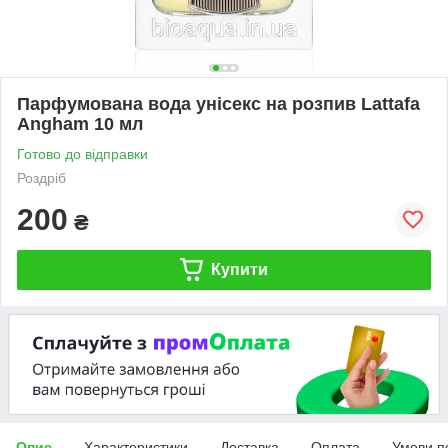
Парфумована вода унісекс на розпив Lattafa
Angham 10 мл
Готово до відправки
Роздріб
200
₴
Купити
Опис
Характеристики
Доставка
Оплата
Умови п