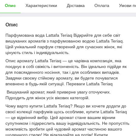
Опис
Характеристики
Доставка
Оплата
Умови п
Опис
Парфумована вода Lattafa Teriaq Відкрийте для себе світ
вишуканих ароматів з парфумованою водою Lattafa Teriaq.
Цей унікальний парфум створений для сучасних жінок, які
цінують стиль і індивідуальність.
Опис аромату Lattafa Teriaq — це чарівна композиція, яка
поєднує в собі свіжість і витонченість. Він ідеально підійде як
для повсякденного носіння, так і для особливих випадків.
Завдяки своєму стійкому аромату, ви будете почуватися
впевнено в будь-якій ситуації. Переваги Lattafa Teriaq
Вишуканий аромат, який приверне увагу оточуючих.
Підходить для жінок усіх вікових категорій.
Чому варто купити Lattafa Teriaq? Якщо ви хочете додати до
своєї колекції парфумів щось особливе, купити Lattafa Teriaq
— це відмінний вибір. Цей аромат стане вашим вірним
супутником і підкреслить вашу індивідуальність. Не пропустіть
можливість зробити цей чудовий аромат частиною вашого
щоденного стилю! Не відкладайте на потім! Купити