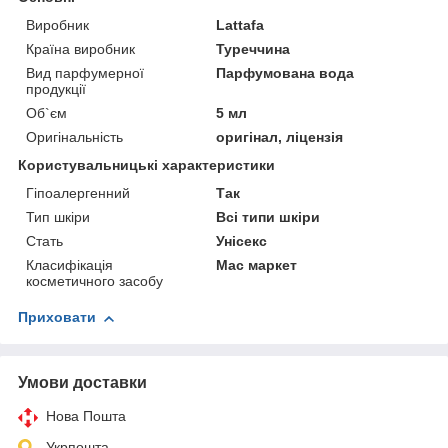
Виробник
Lattafa
Країна виробник
Туреччина
Вид парфумерної
Парфумована вода
продукції
Об`єм
5 мл
Оригінальність
оригінал, ліцензія
Користувальницькі характеристики
Гіпоалергенний
Так
Тип шкіри
Всі типи шкіри
Стать
Унісекс
Класифікація
Мас маркет
косметичного засобу
Приховати
Умови доставки
Нова Пошта
Укрпошта