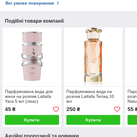
Всі умови повернення
Подібні товари компанії
Парфумована вода для
Парфумована вода на
Пар
жінок на розпив Lattafa
розпив Lattafa Teriaq 10
розп
Yara 5 мл (люкс)
мл
Natu
(люк
45
250
55
₴
₴
Купити
Купити
Акційні пропозиції та новинки