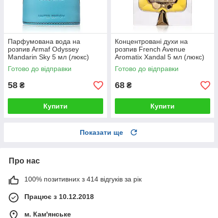
Парфумована вода на
Концентровані духи на
розпив Armaf Odyssey
розпив French Avenue
Mandarin Sky 5 мл (люкс)
Aromatix Xandal 5 мл (люкс)
Готово до відправки
Готово до відправки
58
68
₴
₴
Купити
Купити
Показати ще
Про нас
100% позитивних з 414 відгуків за рік
Працює з 10.12.2018
м. Кам'янське