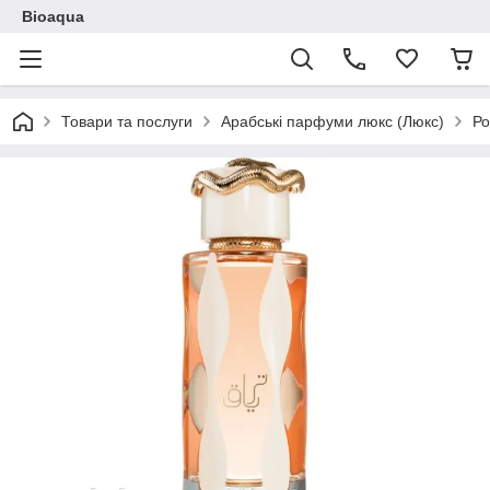
Bioaqua
Товари та послуги
Арабські парфуми люкс (Люкс)
Ро