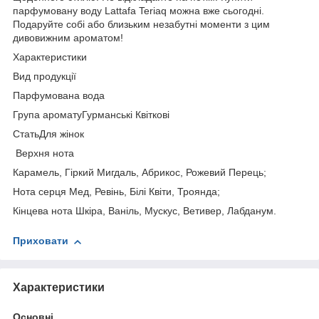
парфумовану воду Lattafa Teriaq можна вже сьогодні.
Подаруйте собі або близьким незабутні моменти з цим
дивовижним ароматом!
Характеристики
Вид продукції
Парфумована вода
Група ароматуГурманські Квіткові
СтатьДля жінок
Верхня нота
Карамель, Гіркий Мигдаль, Абрикос, Рожевий Перець;
Нота серця Мед, Ревінь, Білі Квіти, Троянда;
Кінцева нота Шкіра, Ваніль, Мускус, Ветивер, Лабданум.
Приховати
Характеристики
Основні