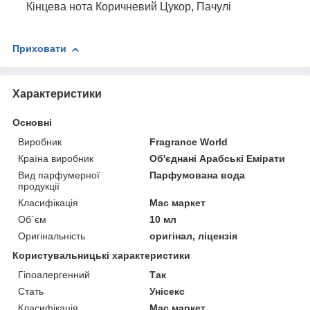
Кінцева нота
Коричневий Цукор, Пачулі
Приховати
Характеристики
Основні
Виробник
Fragrance World
Країна виробник
Об'єднані Арабські Емірати
Вид парфумерної
Парфумована вода
продукції
Класифікація
Мас маркет
Об`єм
10 мл
Оригінальність
оригінал, ліцензія
Користувальницькі характеристики
Гіпоалергенний
Так
Стать
Унісекс
Класифікація
Мас маркет