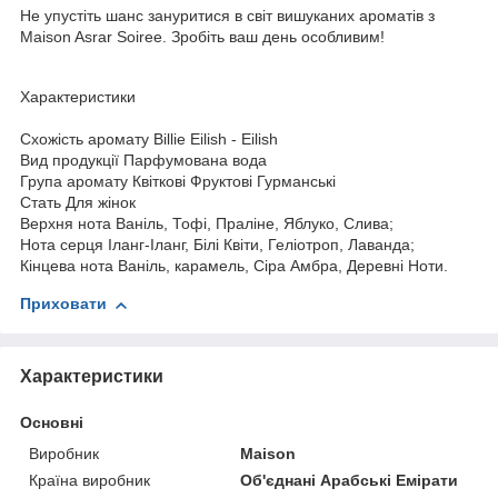
Не упустіть шанс зануритися в світ вишуканих ароматів з
Maison Asrar Soiree. Зробіть ваш день особливим!
Характеристики
Схожість аромату
Billie Eilish - Eilish
Вид продукції
Парфумована вода
Група аромату
Квіткові Фруктові Гурманські
Стать
Для жінок
Верхня нота
Ваніль, Тофі, Праліне, Яблуко, Слива;
Нота серця
Іланг-Іланг, Білі Квіти, Геліотроп, Лаванда;
Кінцева нота
Ваніль, карамель, Сіра Амбра, Деревні Ноти.
Приховати
Характеристики
Основні
Виробник
Maison
Країна виробник
Об'єднані Арабські Емірати