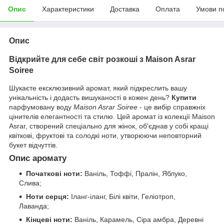
Опис
Характеристики
Доставка
Оплата
Умови п
Опис
Відкрийте для себе світ розкоші з Maison Asrar
Soiree
Шукаєте ексклюзивний аромат, який підкреслить вашу
унікальність і додасть вишуканості в кожен день?
Купити
парфумовану воду
Maison Asrar Soiree
- це вибір справжніх
цінителів елегантності та стилю. Цей аромат із колекції Maison
Asrar, створений спеціально для жінок, об'єднав у собі кращі
квіткові, фруктові та солодкі ноти, утворюючи неповторний
букет відчуттів.
Опис аромату
Початкові ноти:
Ваніль, Тоффі, Пралін, Яблуко,
Слива;
Ноти серця:
Іланг-іланг, Білі квіти, Геліотроп,
Лаванда;
Кінцеві ноти:
Ваніль, Карамель, Сіра амбра, Деревні