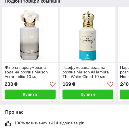
Подібні товари компанії
Жіноча парфумована
Парфумована вода на
Пар
вода на розпив Maison
розпив Maison AlHambra
розп
Asrar Lolita 10 мл
The White Cloud 10 мл
Hone
230
169
240
₴
₴
Купити
Купити
Про нас
100% позитивних з 414 відгуків за рік