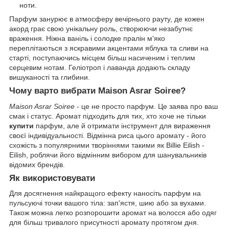
ноти.
Парфум занурює в атмосферу вечірнього рауту, де кожен
акорд грає свою унікальну роль, створюючи незабутнє
враження. Ніжна ваніль і солодке пралін м'яко
переплітаються з яскравими акцентами яблука та сливи на
старті, поступаючись місцем більш насиченим і теплим
серцевим нотам. Геліотроп і лаванда додають складу
вишуканості та глибини.
Чому варто вибрати Maison Asrar Soiree?
Maison Asrar Soiree
- це не просто парфум. Це заява про ваш
смак і статус. Аромат підходить для тих, хто хоче не тільки
купити
парфум, але й отримати інструмент для вираження
своєї індивідуальності. Відмінна риса цього аромату - його
схожість з популярними творіннями такими як Billie Eilish -
Eilish, роблячи його відмінним вибором для шанувальників
відомих брендів.
Як використовувати
Для досягнення найкращого ефекту наносіть парфум на
пульсуючі точки вашого тіла: зап'ястя, шию або за вухами.
Також можна легко розпорошити аромат на волосся або одяг
для більш тривалого присутності аромату протягом дня.