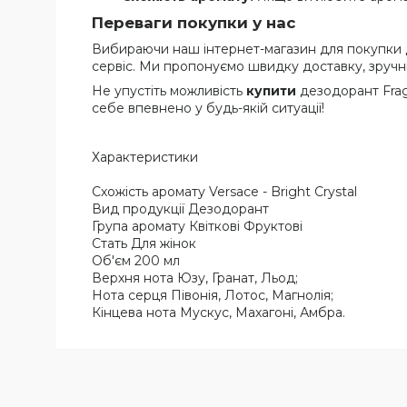
Переваги покупки у нас
Вибираючи наш інтернет-магазин для покупки дез
сервіс. Ми пропонуємо швидку доставку, зручні
Не упустіть можливість
купити
дезодорант Fragr
себе впевнено у будь-якій ситуації!
Характеристики
Схожість аромату
Versace - Bright Crystal
Вид продукції
Дезодорант
Група аромату
Квіткові Фруктові
Стать
Для жінок
Об'єм
200 мл
Верхня нота
Юзу, Гранат, Льод;
Нота серця
Півонія, Лотос, Магнолія;
Кінцева нота
Мускус, Махагоні, Амбра.