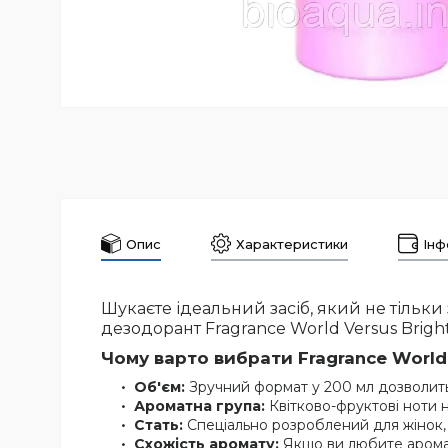
Опис
Характеристики
Інф
Шукаєте ідеальний засіб, який не тільки
дезодорант Fragrance World Versus Bright
Чому варто вибрати Fragrance World 
Об'єм:
Зручний формат у 200 мл дозволить
Ароматна група:
Квітково-фруктові ноти н
Стать:
Спеціально розроблений для жінок, як
Схожість аромату:
Якщо ви любите аромат 