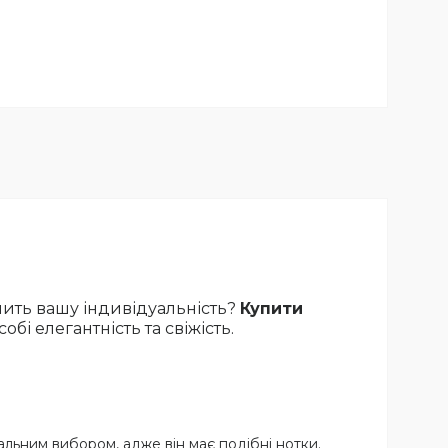
слить вашу індивідуальність?
Купити
бі елегантність та свіжість.
альним вибором, адже він має подібні нотки.