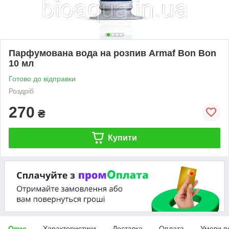
Парфумована вода на розпив Armaf Bon Bon
10 мл
Готово до відправки
Роздріб
270
₴
Купити
Опис
Характеристики
Доставка
Оплата
Умови п