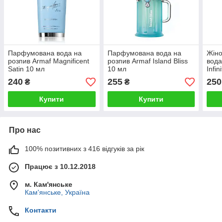
Парфумована вода на
Парфумована вода на
Жін
розпив Armaf Magnificent
розпив Armaf Island Bliss
вода
Satin 10 мл
10 мл
Infi
240
255
250
₴
₴
Купити
Купити
Про нас
100% позитивних з 416 відгуків за рік
Працює з 10.12.2018
м. Кам'янське
Кам'янське, Україна
Контакти