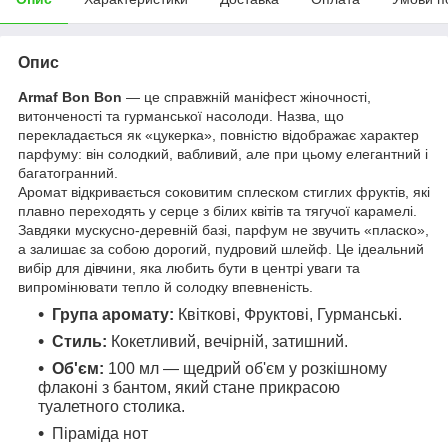
Опис
Armaf Bon Bon
— це справжній маніфест жіночності,
витонченості та гурманської насолоди. Назва, що
перекладається як «цукерка», повністю відображає характер
парфуму: він солодкий, вабливий, але при цьому елегантний і
багатогранний.
Аромат відкривається соковитим сплеском стиглих фруктів, які
плавно переходять у серце з білих квітів та тягучої карамелі.
Завдяки мускусно-деревній базі, парфум не звучить «пласко»,
а залишає за собою дорогий, пудровий шлейф. Це ідеальний
вибір для дівчини, яка любить бути в центрі уваги та
випромінювати тепло й солодку впевненість.
Група аромату:
Квіткові, Фруктові, Гурманські.
Стиль:
Кокетливий, вечірній, затишний.
Об'єм:
100 мл — щедрий об'єм у розкішному
флаконі з бантом, який стане прикрасою
туалетного столика.
Піраміда нот