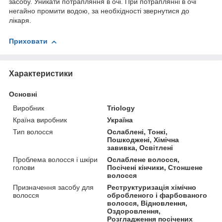
засобу. Уникати потрапляння в очі. При потраплянні в очі
негайно промити водою, за необхідності звернутися до
лікаря.
Приховати
Характеристики
Основні
Виробник
Triology
Країна виробник
Україна
Тип волосся
Ослаблені, Тонкі,
Пошкоджені, Хімічна
завивка, Освітлені
Проблема волосся і шкіри
Ослаблене волосся,
голови
Посічені кінчики, Стоншене
волосся
Призначення засобу для
Реструктуризація хімічно
волосся
обробленого і фарбованого
волосся, Відновлення,
Оздоровлення,
Розгладження посічених