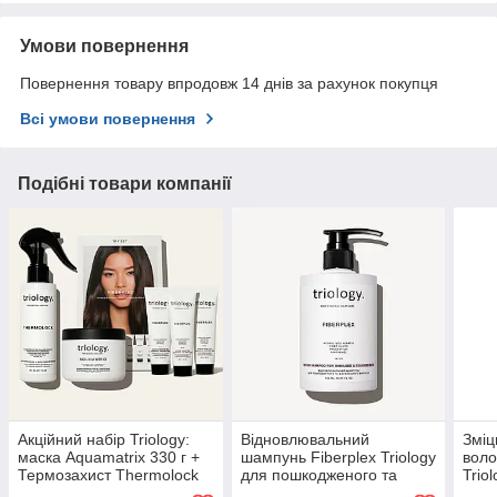
Умови повернення
Повернення товару впродовж 14 днів за рахунок покупця
Всі умови повернення
Подібні товари компанії
​Акційний набір Triology:
Відновлювальний
Зміц
маска Aquamatrix 330 г +
шампунь Fiberplex Triology
воло
Термозахист Thermolock
для пошкодженого та
Trio
150 мл + Подарунок
фарбованого волосся 500
ламк