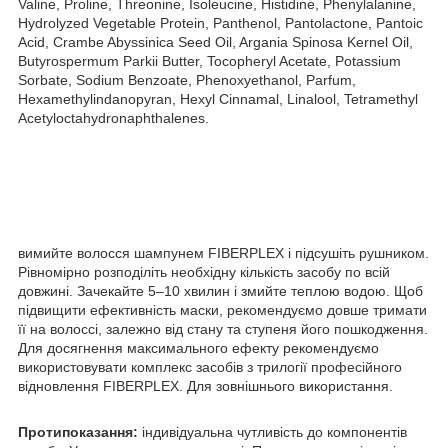
Valine, Proline, Threonine, Isoleucine, Histidine, Phenylalanine,
Hydrolyzed Vegetable Protein, Panthenol, Pantolactone, Pantoic
Acid, Crambe Abyssinica Seed Oil, Argania Spinosa Kernel Oil,
Butyrospermum Parkii Butter, Tocopheryl Acetate, Potassium
Sorbate, Sodium Benzoate, Phenoxyethanol, Parfum,
Hexamethylindanopyran, Hexyl Cinnamal, Linalool, Tetramethyl
Acetyloctahydronaphthalenes.
вимийте волосся шампунем FIBERPLEX і підсушіть рушником.
Рівномірно розподіліть необхідну кількість засобу по всій
довжині. Зачекайте 5–10 хвилин і змийте теплою водою. Щоб
підвищити ефективність маски, рекомендуємо довше тримати
її на волоссі, залежно від стану та ступеня його пошкодження.
Для досягнення максимального ефекту рекомендуємо
використовувати комплекс засобів з трилогії професійного
відновлення FIBERPLEX. Для зовнішнього використання.
Протипоказання:
індивідуальна чутливість до компонентів