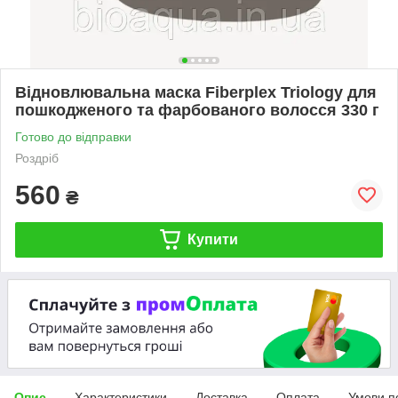
Відновлювальна маска Fiberplex Triology для
пошкодженого та фарбованого волосся 330 г
Готово до відправки
Роздріб
560
₴
Купити
Опис
Характеристики
Доставка
Оплата
Умови п