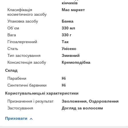
кінчиків
Класифікація
Мас маркет
косметичного засобу
Упаковка засобу
Банка
Об`єм
330 мл
Вага
330 г
Гіпоалергенний
Так
Стать
Унісекс
Тип застосування
Змивний
Консистенція засобу
Кремоподібна
Склад
Парабени
Ні
Синтетичні барвники
Ні
Користувальницькі характеристики
Призначення і результат
Зволоження, Оздоровлення
Застосування
Догляд за волоссям
Приховати