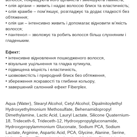
• олія аргани – живить і надає волоссю блиск та еластичність;
• олія крамбе – пом’якшує, розгладжує та додає гладкості без
обтяження;
• олія ши – інтенсивно живить і допомагає відновити м’якість
волосся;
• пантенол – зволожує та робить волосся більш слухняним і
гладеньким.
Ефект:
• інтенсивне відновлення пошкодженого волосся,
• візуальне ущільнення та гладка кутикула,
• підвищена міцність і еластичність,
• шовковистість і природний блиск без обтяження,
• збереження яскравості та глибини кольору,
• завершений салонний ефект Fiberplex.
Aqua (Water), Stearyl Alcohol, Cetyl Alcohol, Dipalmitoylethyl
Hydroxyethylmonium Methosulfate, Behenamidopropyl
Dimethylamine, Lactic Acid, Lauryl Lactate, Silicone Quaternium-
18, Trideceth-6, Trideceth-12, Hydroxypropylgluconamide,
Hydroxypropylammonium Gluconate, Sodium PCA, Sodium
Lactate, Arginine, Aspartic Acid, PCA, Glycine, Alanine, Serine,