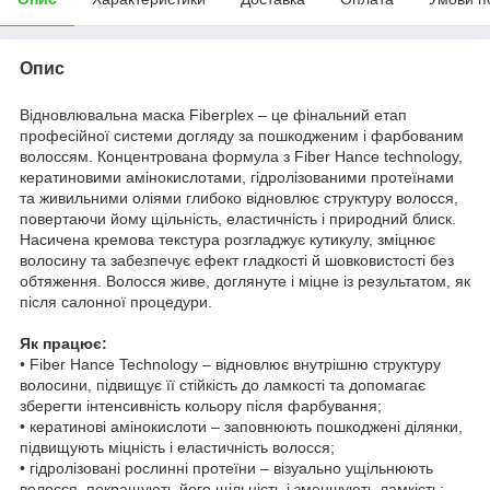
Опис
Відновлювальна маска Fiberplex – це фінальний етап
професійної системи догляду за пошкодженим і фарбованим
волоссям. Концентрована формула з Fiber Hance technology,
кератиновими амінокислотами, гідролізованими протеїнами
та живильними оліями глибоко відновлює структуру волосся,
повертаючи йому щільність, еластичність і природний блиск.
Насичена кремова текстура розгладжує кутикулу, зміцнює
волосину та забезпечує ефект гладкості й шовковистості без
обтяження. Волосся живе, доглянуте і міцне із результатом, як
після салонної процедури.
Як працює:
• Fiber Hance Technology – відновлює внутрішню структуру
волосини, підвищує її стійкість до ламкості та допомагає
зберегти інтенсивність кольору після фарбування;
• кератинові амінокислоти – заповнюють пошкоджені ділянки,
підвищують міцність і еластичність волосся;
• гідролізовані рослинні протеїни – візуально ущільнюють
волосся, покращують його щільність і зменшують ламкість;