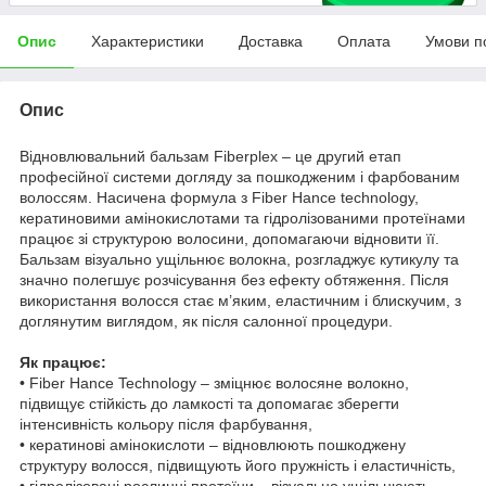
Опис
Характеристики
Доставка
Оплата
Умови п
Опис
Відновлювальний бальзам Fiberplex – це другий етап
професійної системи догляду за пошкодженим і фарбованим
волоссям. Насичена формула з Fiber Hance technology,
кератиновими амінокислотами та гідролізованими протеїнами
працює зі структурою волосини, допомагаючи відновити її.
Бальзам візуально ущільнює волокна, розгладжує кутикулу та
значно полегшує розчісування без ефекту обтяження. Після
використання волосся стає м’яким, еластичним і блискучим, з
доглянутим виглядом, як після салонної процедури.
Як працює:
• Fiber Hance Technology – зміцнює волосяне волокно,
підвищує стійкість до ламкості та допомагає зберегти
інтенсивність кольору після фарбування,
• кератинові амінокислоти – відновлюють пошкоджену
структуру волосся, підвищують його пружність і еластичність,