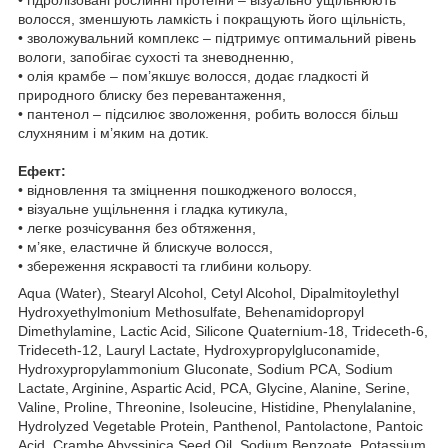
• гідролізовані рослинні протеїни – візуально ущільнюють
волосся, зменшують ламкість і покращують його щільність,
• зволожувальний комплекс – підтримує оптимальний рівень
вологи, запобігає сухості та зневодненню,
• олія крамбе – пом’якшує волосся, додає гладкості й
природного блиску без перевантаження,
• пантенол – підсилює зволоження, робить волосся більш
слухняним і м’яким на дотик.
Ефект:
• відновлення та зміцнення пошкодженого волосся,
• візуальне ущільнення і гладка кутикула,
• легке розчісування без обтяження,
• м’яке, еластичне й блискуче волосся,
• збереження яскравості та глибини кольору.
Aqua (Water), Stearyl Alcohol, Cetyl Alcohol, Dipalmitoylethyl
Hydroxyethylmonium Methosulfate, Behenamidopropyl
Dimethylamine, Lactic Acid, Silicone Quaternium-18, Trideceth-6,
Trideceth-12, Lauryl Lactate, Hydroxypropylgluconamide,
Hydroxypropylammonium Gluconate, Sodium PCA, Sodium
Lactate, Arginine, Aspartic Acid, PCA, Glycine, Alanine, Serine,
Valine, Proline, Threonine, Isoleucine, Histidine, Phenylalanine,
Hydrolyzed Vegetable Protein, Panthenol, Pantolactone, Pantoic
Acid, Crambe Abyssinica Seed Oil, Sodium Benzoate, Potassium