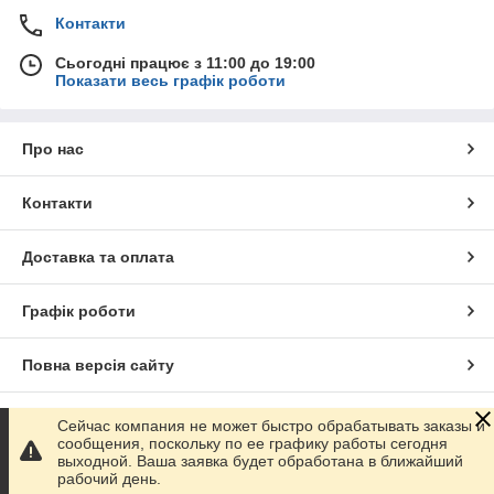
Контакти
Сьогодні працює з 11:00 до 19:00
Показати весь графік роботи
Про нас
Контакти
Доставка та оплата
Графік роботи
Повна версія сайту
Сайт створено на маркетплейсі
Prom.ua
Сейчас компания не может быстро обрабатывать заказы и
сообщения, поскольку по ее графику работы сегодня
выходной. Ваша заявка будет обработана в ближайший
Політика конфіденційності
рабочий день.