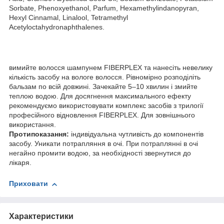
Sorbate, Phenoxyethanol, Parfum, Hexamethylindanopyran,
Hexyl Cinnamal, Linalool, Tetramethyl
Acetyloctahydronaphthalenes.
вимийте волосся шампунем FIBERPLEX та нанесіть невелику
кількість засобу на вологе волосся. Рівномірно розподіліть
бальзам по всій довжині. Зачекайте 5–10 хвилин і змийте
теплою водою. Для досягнення максимального ефекту
рекомендуємо використовувати комплекс засобів з трилогії
професійного відновлення FIBERPLEX. Для зовнішнього
використання.
Протипоказання:
індивідуальна чутливість до компонентів
засобу. Уникати потрапляння в очі. При потраплянні в очі
негайно промити водою, за необхідності звернутися до
лікаря.
Приховати
Характеристики