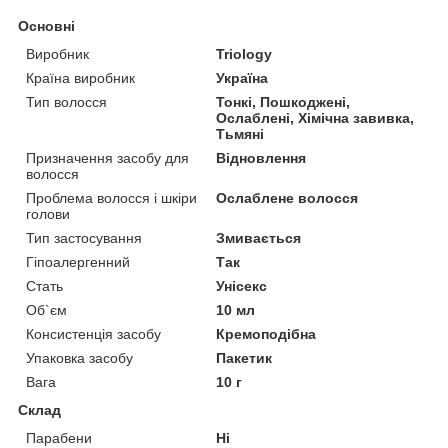
Основні
Виробник
Triology
Країна виробник
Україна
Тип волосся
Тонкі, Пошкоджені,
Ослаблені, Хімічна завивка,
Тьмяні
Призначення засобу для
Відновлення
волосся
Проблема волосся і шкіри
Ослаблене волосся
голови
Тип застосування
Змивається
Гіпоалергенний
Так
Стать
Унісекс
Об`єм
10 мл
Консистенція засобу
Кремоподібна
Упаковка засобу
Пакетик
Вага
10 г
Склад
Парабени
Ні