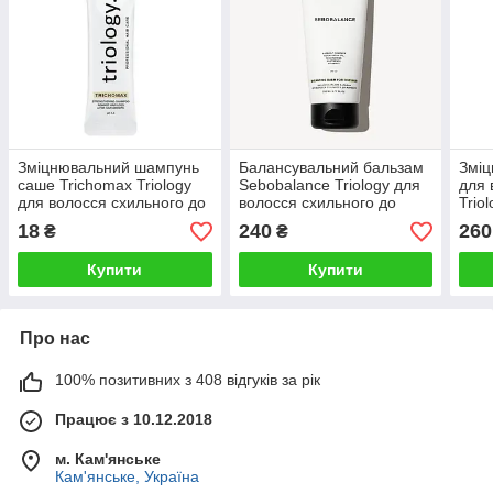
Зміцнювальний шампунь
Балансувальний бальзам
Зміц
саше Trichomax Triology
Sebobalance Triology для
для 
для волосся схильного до
волосся схильного до
Trio
ламкості та випадіння 10
жирності 200 мл
ламк
18
240
260
₴
₴
мл
мл
Купити
Купити
Про нас
100% позитивних з 408 відгуків за рік
Працює з 10.12.2018
м. Кам'янське
Кам'янське, Україна