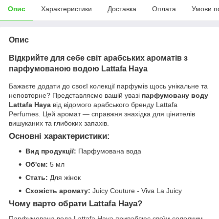
Опис
Характеристики
Доставка
Оплата
Умови п
Опис
Відкрийте для себе світ арабських ароматів з
парфумованою водою Lattafa Haya
Бажаєте додати до своєї колекції парфумів щось унікальне та
неповторне? Представляємо вашій увазі
парфумовану воду
Lattafa Haya
від відомого арабського бренду Lattafa
Perfumes. Цей аромат — справжня знахідка для цінителів
вишуканих та глибоких запахів.
Основні характеристики:
Вид продукції:
Парфумована вода
Об'єм:
5 мл
Стать:
Для жінок
Схожість аромату:
Juicy Couture - Viva La Juicy
Чому варто обрати Lattafa Haya?
Парфумована вода Lattafa Haya приваблює своїм солодким,