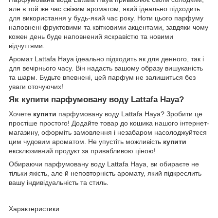
але в той же час свіжим ароматом, який ідеально підходить
для використання у будь-який час року. Ноти цього парфуму
наповнені фруктовими та квітковими акцентами, завдяки чому
кожен день буде наповнений яскравістю та новими
відчуттями.
Аромат Lattafa Haya ідеально підходить як для денного, так і
для вечірнього часу. Він надасть вашому образу вишуканість
та шарм. Будьте впевнені, цей парфум не залишиться без
уваги оточуючих!
Як купити парфумовану воду Lattafa Haya?
Хочете
купити
парфумовану воду Lattafa Haya? Зробити це
простіше простого! Додайте товар до кошика нашого інтернет-
магазину, оформіть замовлення і незабаром насолоджуйтеся
цим чудовим ароматом. Не упустіть можливість
купити
ексклюзивний продукт за привабливою ціною!
Обираючи парфумовану воду Lattafa Haya, ви обираєте не
тільки якість, але й неповторність аромату, який підкреслить
вашу індивідуальність та стиль.
Характеристики