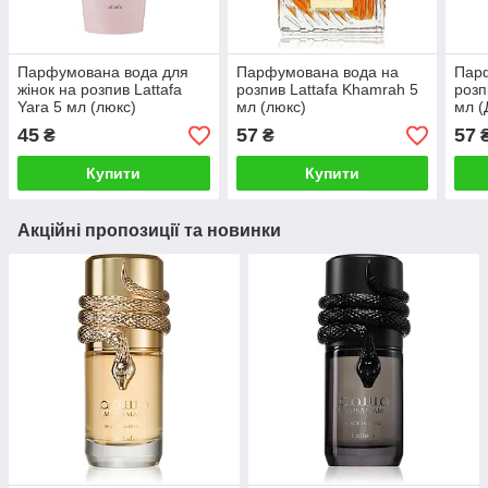
Парфумована вода для
Парфумована вода на
Пар
жінок на розпив Lattafa
розпив Lattafa Khamrah 5
розп
Yara 5 мл (люкс)
мл (люкс)
мл (
45
57
57
₴
₴
Купити
Купити
Акційні пропозиції та новинки